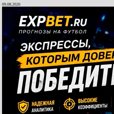
Перейти
09.08.2026
к
содержимому