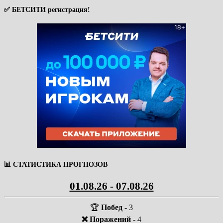
✅ БЕТСИТИ регистрация!
📊 СТАТИСТИКА ПРОГНОЗОВ
01.08.26 - 07.08.26
🏆
Побед
- 3
❌ Поражений
- 4