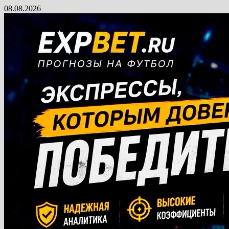
Перейти
08.08.2026
к
содержимому