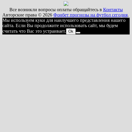
Все возникли вопросы оплаты обращайтесь в
Контакты
Авторские права © 2026
Фонбет прогнозы на футбол сегодня
.
Мы используем куки для наилучшего представления нашего
сайта. Если Вы продолжите использовать сайт, мы будем
считать что Вас это устраивает.
Ok