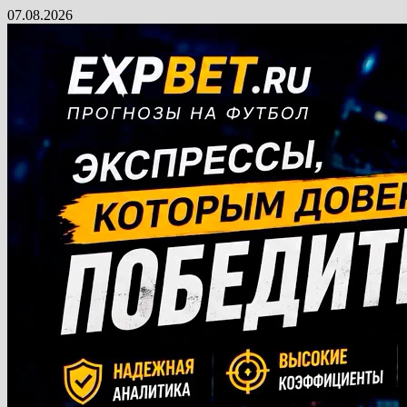
Перейти
07.08.2026
к
содержимому