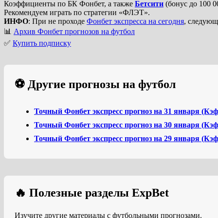
Коэффициенты по БК Фонбет, а также
Бетсити
(бонус до 100 0
Рекомендуем играть по стратегии «ФЛЭТ».
ИНФО
: При не проходе
Фонбет экспресса на сегодня
, следующ
📊
Архив Фонбет прогнозов на футбол
✅
Купить подписку
⚽ Другие прогнозы на футбол
Точный Фонбет экспресс прогноз на 31 января (Кэф.
Точный Фонбет экспресс прогноз на 30 января (Кэф.
Точный Фонбет экспресс прогноз на 29 января (Кэф.
🔥 Полезные разделы ExpBet
Изучите другие материалы с футбольными прогнозами.