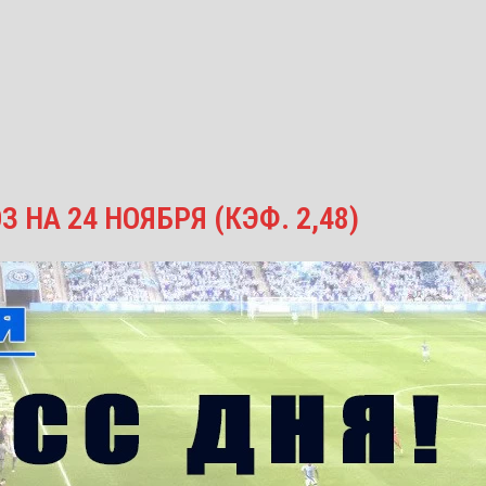
НА 24 НОЯБРЯ (КЭФ. 2,48)