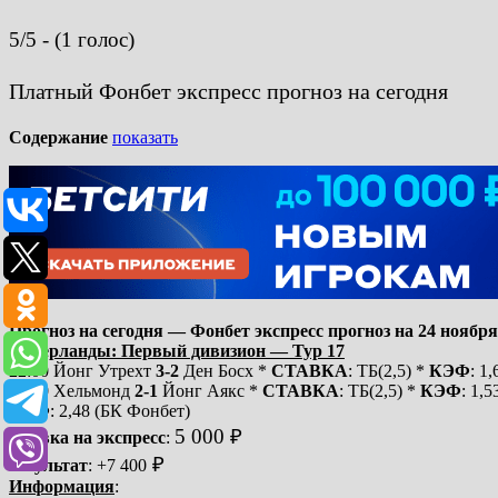
5/5 - (1 голос)
Платный Фонбет экспресс прогноз на сегодня
Содержание
показать
Прогноз на сегодня — Фонбет экспресс прогноз на 24 ноября,
Нидерланды: Первый дивизион — Тур 17
22:00 Йонг Утрехт
3-2
Ден Босх *
СТАВКА
: ТБ(2,5) *
КЭФ
: 1
22:00 Хельмонд
2-1
Йонг Аякс *
СТАВКА
: ТБ(2,5) *
КЭФ
: 1,
КЭФ
: 2,48 (БК Фонбет)
5 000 ₽
Ставка на экспресс
:
₽
Результат
: +7 400
Информация
: