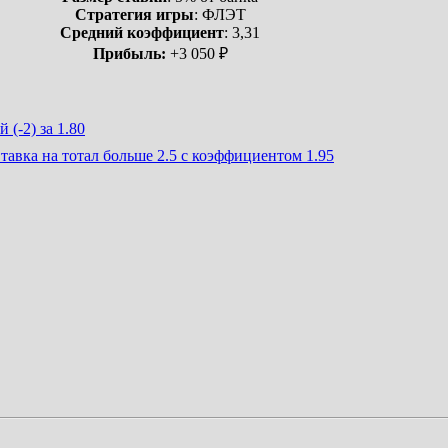
Стратегия игры
: ФЛЭТ
Средний коэффициент
: 3,31
Прибыль:
+3 050 ₽
(-2) за 1.80
тавка на тотал больше 2.5 с коэффициентом 1.95