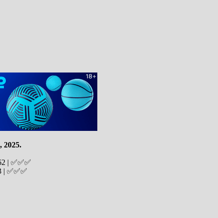
 2025.
,62 | ✅✅✅
53 | ✅✅✅