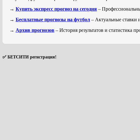
→
Купить экспресс прогноз на сегодня
– Профессиональные
→
Бесплатные прогнозы на футбол
– Актуальные ставки 
→
Архив прогнозов
– История результатов и статистика пр
✅ БЕТСИТИ регистрация!