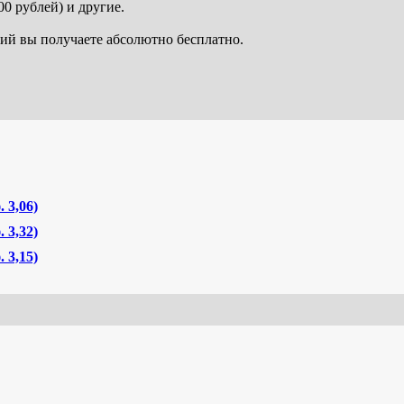
00 рублей) и другие.
ий вы получаете абсолютно бесплатно.
 3,06)
 3,32)
 3,15)