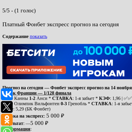
5/5 - (1 голос)
Платный Фонбет экспресс прогноз на сегодня
Содержание
показать
Прогноз на сегодня — Фонбет экспресс прогноз на 14 ноября,
Кубок Франции — 1/128 финала
22:00 Канны
1-2
Анси *
СТАВКА
: 1-я забьет *
КЭФ
: 1,96 | ✅
22:00 Олимпик Вильфонтен
0-3
Гренобль *
СТАВКА
: 1-я забь
КЭФ
: 5,29 (БК Фонбет)
5 000 ₽
Ставка на экспресс
:
5 000 ₽
Результат
: —
Информация
: