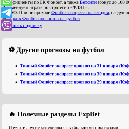
Коэффициенты по БК Фонбет, а также
Бетсити
(бонус до 100 0
Рекомендуем играть по стратегии «ФЛЭТ».
ИНФО
: При не проходе
Фонбет экспресса на сегодня
, следующ
📊
Архив Фонбет прогнозов на футбол
✅
Купить подписку
⚽ Другие прогнозы на футбол
Точный Фонбет экспресс прогноз на 31 января (Кэф.
Точный Фонбет экспресс прогноз на 30 января (Кэф.
Точный Фонбет экспресс прогноз на 29 января (Кэф.
🔥 Полезные разделы ExpBet
Изучите другие материалы с футбольными прогнозами.