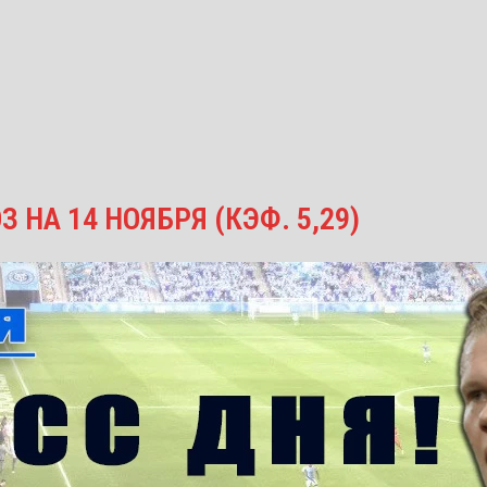
НА 14 НОЯБРЯ (КЭФ. 5,29)