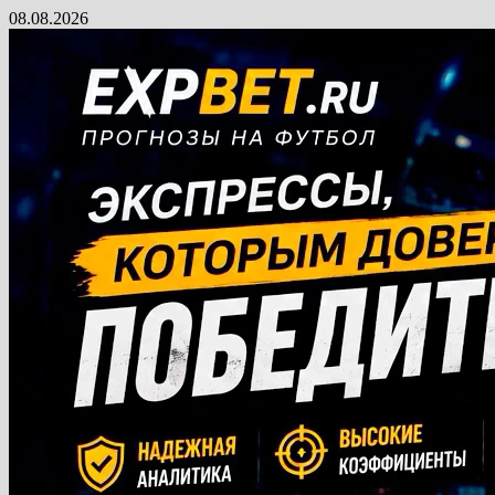
Перейти
08.08.2026
к
содержимому