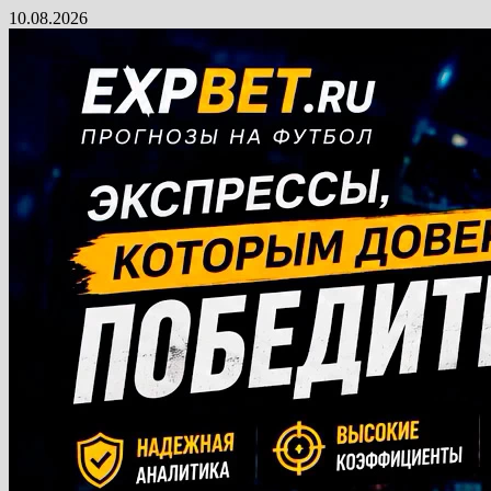
Перейти
10.08.2026
к
содержимому