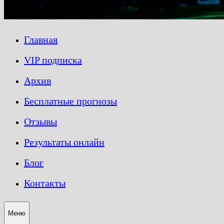
Главная
VIP подписка
Архив
Бесплатные прогнозы
Отзывы
Результаты онлайн
Блог
Контакты
Меню