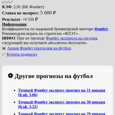
✅✅✅
КЭФ
: 2,91 (БК Фонбет)
5 000 ₽
Ставка на экспресс
:
₽
Результат
: +9 550
Информация
:
Коэффициенты по надежной букмекерской конторе
Фонбет
.
Рекомендуем играть по стратегии «ФЛЭТ».
ИНФО
: При не проходе
Фонбет экспресса на сегодня
,
следующий вы получаете абсолютно бесплатно.
📊
Архив Фонбет прогнозов на футбол
✅
Купить подписку
⚽ Другие прогнозы на футбол
Точный Фонбет экспресс прогноз на 31 января
(Кэф. 3,06)
Точный Фонбет экспресс прогноз на 30 января
(Кэф. 3,32)
Точный Фонбет экспресс прогноз на 29 января