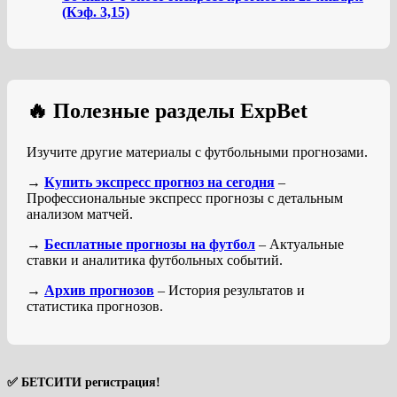
(Кэф. 3,15)
🔥 Полезные разделы ExpBet
Изучите другие материалы с футбольными прогнозами.
→
Купить экспресс прогноз на сегодня
–
Профессиональные экспресс прогнозы с детальным
анализом матчей.
→
Бесплатные прогнозы на футбол
– Актуальные
ставки и аналитика футбольных событий.
→
Архив прогнозов
– История результатов и
статистика прогнозов.
✅ БЕТСИТИ регистрация!