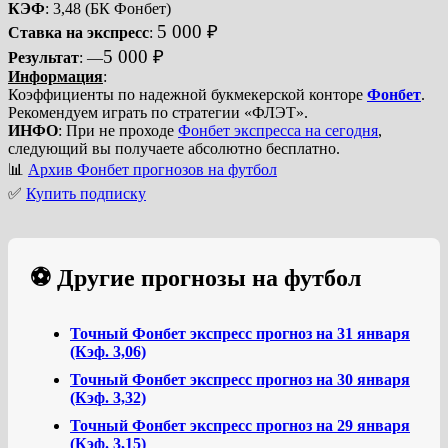
КЭФ
: 3,48 (БК Фонбет)
5 000 ₽
Ставка на экспресс
:
5 000 ₽
Результат
: —
Информация
:
Коэффициенты по надежной букмекерской конторе
Фонбет
.
Рекомендуем играть по стратегии «ФЛЭТ».
ИНФО
: При не проходе
Фонбет экспресса на сегодня
,
следующий вы получаете абсолютно бесплатно.
📊
Архив Фонбет прогнозов на футбол
✅
Купить подписку
⚽ Другие прогнозы на футбол
Точный Фонбет экспресс прогноз на 31 января
(Кэф. 3,06)
Точный Фонбет экспресс прогноз на 30 января
(Кэф. 3,32)
Точный Фонбет экспресс прогноз на 29 января
(Кэф. 3,15)