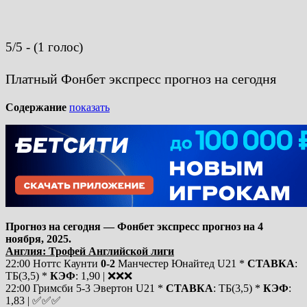
5/5 - (1 голос)
Платный Фонбет экспресс прогноз на сегодня
Содержание
показать
Прогноз на сегодня — Фонбет экспресс прогноз на 4
ноября, 2025.
Англия: Трофей Английской лиги
22:00 Ноттс Каунти
0-2
Манчестер Юнайтед U21 *
СТАВКА
:
ТБ(3,5) *
КЭФ
: 1,90 | ❌❌❌
22:00 Гримсби 5-3 Эвертон U21 *
СТАВКА
: ТБ(3,5) *
КЭФ
:
1,83 | ✅✅✅