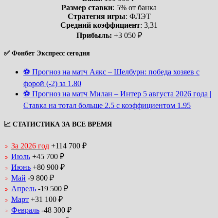
Размер ставки
: 5% от банка
Стратегия игры
: ФЛЭТ
Средний коэффициент
: 3,31
Прибыль:
+3 050 ₽
✅ Фонбет Экспресс сегодня
⚽ Прогноз на матч Аякс – Шелбурн: победа хозяев с
форой (-2) за 1.80
⚽ Прогноз на матч Милан – Интер 5 августа 2026 года |
Ставка на тотал больше 2.5 с коэффициентом 1.95
📈 СТАТИСТИКА ЗА ВСЕ ВРЕМЯ
За 2026 год
+114 700 ₽
Июль
+45 700 ₽
Июнь
+80 900 ₽
Май
-9 800 ₽
Апрель
-19 500 ₽
Март
+31 100 ₽
Февраль
-48 300 ₽