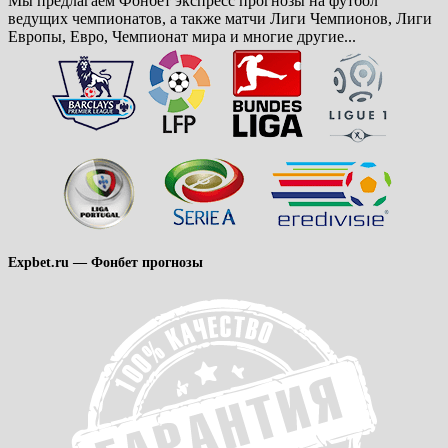
Мы предлагаем Фонбет экспресс прогнозы на футбол
ведущих чемпионатов, а также матчи Лиги Чемпионов, Лиги
Европы, Евро, Чемпионат мира и многие другие...
Expbet.ru — Фонбет прогнозы