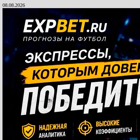
Перейти
08.08.2026
к
содержимому