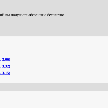
ий вы получаете абсолютно бесплатно.
 3,06)
 3,32)
 3,15)