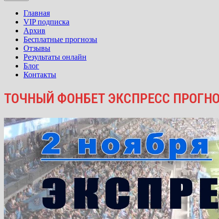
Главная
VIP подписка
Архив
Бесплатные прогнозы
Отзывы
Результаты онлайн
Блог
Контакты
ТОЧНЫЙ ФОНБЕТ ЭКСПРЕСС ПРОГНОЗ 