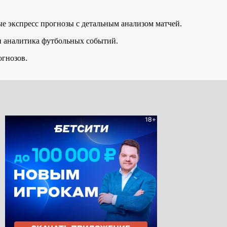
 экспресс прогнозы с детальным анализом матчей.
и аналитика футбольных событий.
огнозов.