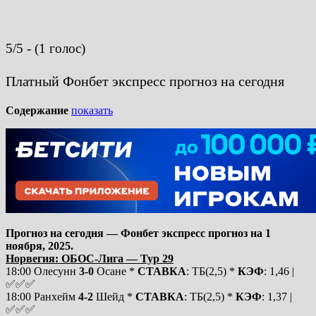
5/5 - (1 голос)
Платный Фонбет экспресс прогноз на сегодня
Содержание
показать
Прогноз на сегодня — Фонбет экспресс прогноз на 1
ноября, 2025.
Норвегия: ОБОС-Лига — Тур 29
18:00 Олесунн
3-0
Осане *
СТАВКА
: ТБ(2,5) *
КЭФ
: 1,46 |
✅✅✅
18:00 Ранхейм
4-2
Шейд *
СТАВКА
: ТБ(2,5) *
КЭФ
: 1,37 |
✅✅✅