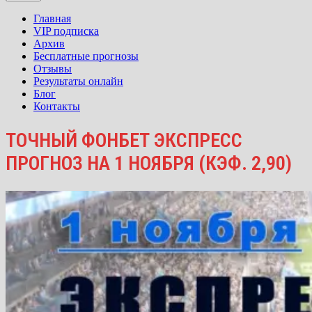
Главная
VIP подписка
Архив
Бесплатные прогнозы
Отзывы
Результаты онлайн
Блог
Контакты
ТОЧНЫЙ ФОНБЕТ ЭКСПРЕСС
ПРОГНОЗ НА 1 НОЯБРЯ (КЭФ. 2,90)