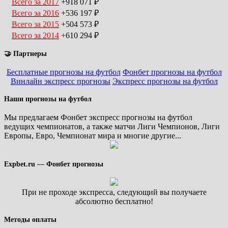
Всего за 2017
+918 071 ₽
Всего за 2016
+536 197 ₽
Всего за 2015
+504 573 ₽
Всего за 2014
+610 294 ₽
🤝 Партнеры
Бесплатные прогнозы на футбол
Фонбет прогнозы на футбол
Винлайн экспресс прогнозы
Экспресс прогнозы на футбол
Наши прогнозы на футбол
Мы предлагаем Фонбет экспресс прогнозы на футбол
ведущих чемпионатов, а также матчи Лиги Чемпионов, Лиги
Европы, Евро, Чемпионат мира и многие другие...
Expbet.ru — Фонбет прогнозы
При не проходе экспресса, следующий вы получаете
абсолютно бесплатно!
Методы оплаты