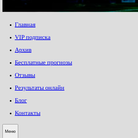
Главная
VIP подписка
Архив
Бесплатные прогнозы
Отзывы
Результаты онлайн
Блог
Контакты
Меню