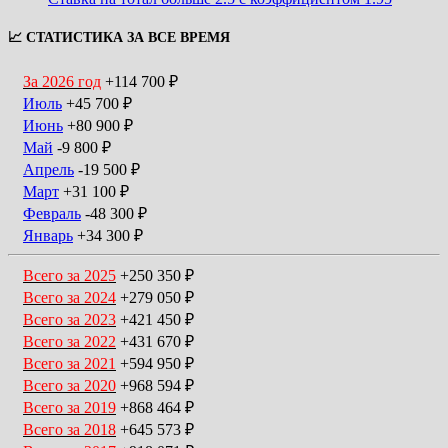
📈 СТАТИСТИКА ЗА ВСЕ ВРЕМЯ
За 2026 год
+114 700 ₽
Июль
+45 700 ₽
Июнь
+80 900 ₽
Май
-9 800 ₽
Апрель
-19 500 ₽
Март
+31 100 ₽
Февраль
-48 300 ₽
Январь
+34 300 ₽
Всего за 2025
+250 350 ₽
Всего за 2024
+279 050 ₽
Всего за 2023
+421 450 ₽
Всего за 2022
+431 670 ₽
Всего за 2021
+594 950 ₽
Всего за 2020
+968 594 ₽
Всего за 2019
+868 464 ₽
Всего за 2018
+645 573 ₽