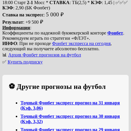
18:00 Старт
2-1
Мосс *
СТАВКА
: ТБ(2,5) *
КЭФ
: 1,45 | ✅✅✅
КЭФ
: 2,90 (БК Фонбет)
5 000 ₽
Ставка на экспресс
:
₽
Результат
: +9 500
Информация
:
Коэффициенты по надежной букмекерской конторе
Фонбет
.
Рекомендуем играть по стратегии «ФЛЭТ».
ИНФО
: При не проходе
Фонбет экспресса на сегодня
,
следующий вы получаете абсолютно бесплатно.
📊
Архив Фонбет прогнозов на футбол
✅
Купить подписку
⚽ Другие прогнозы на футбол
Точный Фонбет экспресс прогноз на 31 января
(Кэф. 3,06)
Точный Фонбет экспресс прогноз на 30 января
(Кэф. 3,32)
Точный Фонбет экспресс прогноз на 29 января