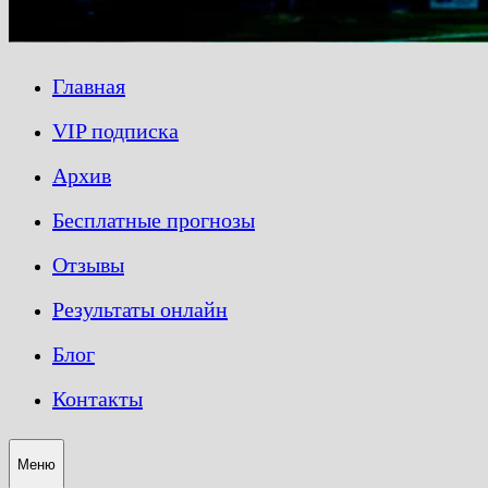
Главная
VIP подписка
Архив
Бесплатные прогнозы
Отзывы
Результаты онлайн
Блог
Контакты
Меню