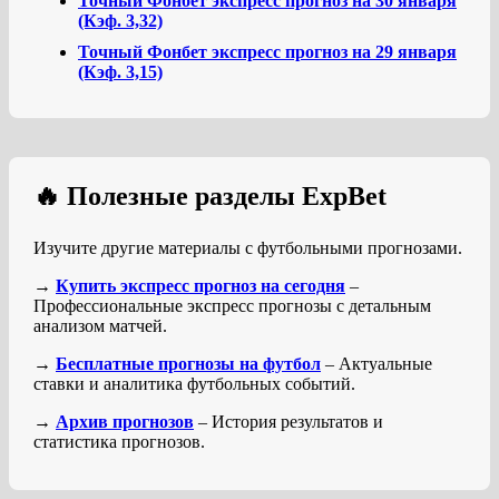
Точный Фонбет экспресс прогноз на 30 января
(Кэф. 3,32)
Точный Фонбет экспресс прогноз на 29 января
(Кэф. 3,15)
🔥 Полезные разделы ExpBet
Изучите другие материалы с футбольными прогнозами.
→
Купить экспресс прогноз на сегодня
–
Профессиональные экспресс прогнозы с детальным
анализом матчей.
→
Бесплатные прогнозы на футбол
– Актуальные
ставки и аналитика футбольных событий.
→
Архив прогнозов
– История результатов и
статистика прогнозов.