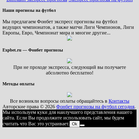
Наши прогнозы на футбол
Мы предлагаем Фонбет экспресс прогнозы на футбол
ведущих чемпионатов, а также матчи Лиги Чемпионов, Лиги
Европы, Евро, Чемпионат мира и многие другие...
Expbet.ru — Фонбет прогнозы
При не проходе экспресса, следующий вы получаете
абсолютно бесплатно!
Методы оплаты
Все возникли вопросы оплаты обращайтесь в
Контакты
Авторские права © 2026
Фонбет прогнозы на футбол сегодня
.
Мы используем куки для наилучшего представления нашего
сайта. Если Вы продолжите использовать сайт, мы будем
считать что Вас это устраивает.
Ok