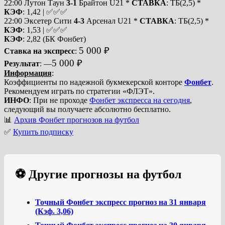
22:00 Лутон Таун
3-1
Брайтон U21 *
СТАВКА
: ТБ(2,5) *
КЭФ
: 1,42 | ✅✅✅
22:00 Эксетер Сити
4-3
Арсенал U21 *
СТАВКА
: ТБ(2,5) *
КЭФ
: 1,53 | ✅✅✅
КЭФ
: 2,82 (БК Фонбет)
5 000 ₽
Ставка на экспресс
:
5 000 ₽
Результат
: —
Информация
:
Коэффициенты по надежной букмекерской конторе
Фонбет
.
Рекомендуем играть по стратегии «ФЛЭТ».
ИНФО
: При не проходе
Фонбет экспресса на сегодня
,
следующий вы получаете абсолютно бесплатно.
📊
Архив Фонбет прогнозов на футбол
✅
Купить подписку
⚽ Другие прогнозы на футбол
Точный Фонбет экспресс прогноз на 31 января
(Кэф. 3,06)