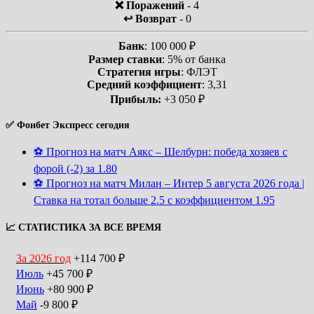
❌ Поражений
- 4
↩️ Возврат
- 0
Банк
: 100 000 ₽
Размер ставки
: 5% от банка
Стратегия игры
: ФЛЭТ
Средний коэффициент
: 3,31
Прибыль:
+3 050 ₽
✅ Фонбет Экспресс сегодня
⚽ Прогноз на матч Аякс – Шелбурн: победа хозяев с
форой (-2) за 1.80
⚽ Прогноз на матч Милан – Интер 5 августа 2026 года |
Ставка на тотал больше 2.5 с коэффициентом 1.95
📈 СТАТИСТИКА ЗА ВСЕ ВРЕМЯ
За 2026 год
+114 700 ₽
Июль
+45 700 ₽
Июнь
+80 900 ₽
Май
-9 800 ₽