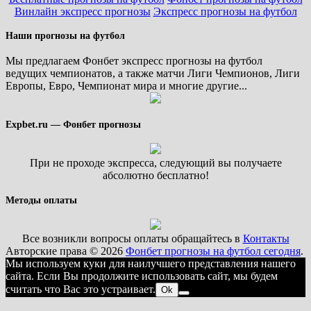
Винлайн экспресс прогнозы
Экспресс прогнозы на футбол
Наши прогнозы на футбол
Мы предлагаем Фонбет экспресс прогнозы на футбол
ведущих чемпионатов, а также матчи Лиги Чемпионов, Лиги
Европы, Евро, Чемпионат мира и многие другие...
Expbet.ru — Фонбет прогнозы
При не проходе экспресса, следующий вы получаете
абсолютно бесплатно!
Методы оплаты
Все возникли вопросы оплаты обращайтесь в
Контакты
Авторские права © 2026
Фонбет прогнозы на футбол сегодня
.
Мы используем куки для наилучшего представления нашего
сайта. Если Вы продолжите использовать сайт, мы будем
считать что Вас это устраивает.
Ok