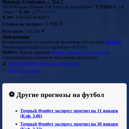
Израиль: Суперлига — Тур 7
19:30 Кирьят-Шмона
1-0
Хапоэль Беэр-Шева *
СТАВКА
: 1-я
забьет *
КЭФ
: 1,77 | ✅✅✅
КЭФ
: 3,04 (БК Фонбет)
5 000 ₽
Ставка на экспресс
:
₽
Результат
: +10 200
Информация
:
Коэффициенты по надежной букмекерской конторе
Фонбет
.
Рекомендуем играть по стратегии «ФЛЭТ».
ИНФО
: При не проходе
Фонбет экспресса на сегодня
,
следующий вы получаете абсолютно бесплатно.
📊
Архив Фонбет прогнозов на футбол
✅
Купить подписку
⚽ Другие прогнозы на футбол
Точный Фонбет экспресс прогноз на 31 января
(Кэф. 3,06)
Точный Фонбет экспресс прогноз на 30 января