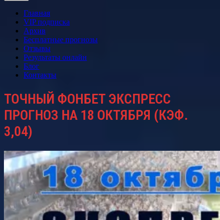
Главная
VIP подписка
Архив
Бесплатные прогнозы
Отзывы
Результаты онлайн
Блог
Контакты
ТОЧНЫЙ ФОНБЕТ ЭКСПРЕСС
ПРОГНОЗ НА 18 ОКТЯБРЯ (КЭФ.
3,04)