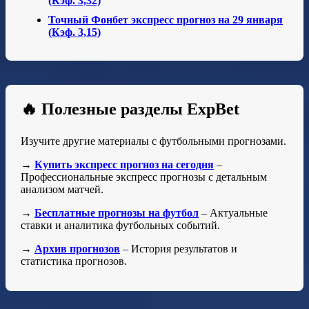
(Кэф. 3,32)
Точный Фонбет экспресс прогноз на 29 января
(Кэф. 3,15)
🔥 Полезные разделы ExpBet
Изучите другие материалы с футбольными прогнозами.
→
Купить экспресс прогноз на сегодня
–
Профессиональные экспресс прогнозы с детальным
анализом матчей.
→
Бесплатные прогнозы на футбол
– Актуальные
ставки и аналитика футбольных событий.
→
Архив прогнозов
– История результатов и
статистика прогнозов.