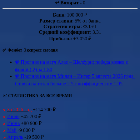
↩️ Возврат
- 0
Банк
: 100 000 ₽
Размер ставки
: 5% от банка
Стратегия игры
: ФЛЭТ
Средний коэффициент
: 3,31
Прибыль:
+3 050 ₽
✅ Фонбет Экспресс сегодня
⚽ Прогноз на матч Аякс – Шелбурн: победа хозяев с
форой (-2) за 1.80
⚽ Прогноз на матч Милан – Интер 5 августа 2026 года |
Ставка на тотал больше 2.5 с коэффициентом 1.95
📈 СТАТИСТИКА ЗА ВСЕ ВРЕМЯ
За 2026 год
+114 700 ₽
Июль
+45 700 ₽
Июнь
+80 900 ₽
Май
-9 800 ₽
Апрель
-19 500 ₽