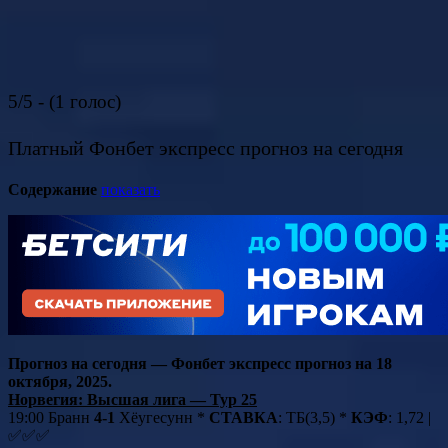
5/5 - (1 голос)
Платный Фонбет экспресс прогноз на сегодня
Содержание
показать
Прогноз на сегодня — Фонбет экспресс прогноз на 18
октября, 2025.
Норвегия: Высшая лига — Тур 25
19:00 Бранн
4-1
Хёугесунн *
СТАВКА
: ТБ(3,5) *
КЭФ
: 1,72 |
✅✅✅