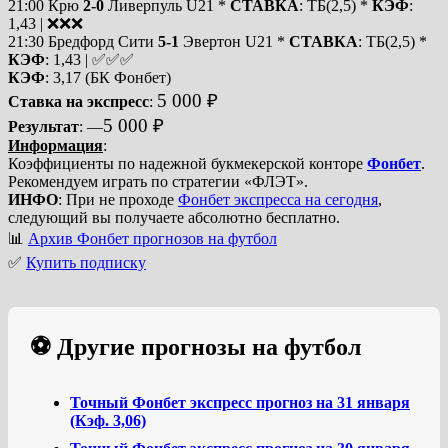
21:00 Крю
2-0
Ливерпуль U21 *
СТАВКА
: ТБ(2,5) *
КЭФ
:
1,43 | ❌❌❌
21:30 Бредфорд Сити
5-1
Эвертон U21 *
СТАВКА
: ТБ(2,5) *
КЭФ
: 1,43 | ✅✅✅
КЭФ
: 3,17 (БК Фонбет)
5 000 ₽
Ставка на экспресс
:
5 000 ₽
Результат
: —
Информация
:
Коэффициенты по надежной букмекерской конторе
Фонбет
.
Рекомендуем играть по стратегии «ФЛЭТ».
ИНФО
: При не проходе
Фонбет экспресса на сегодня
,
следующий вы получаете абсолютно бесплатно.
📊
Архив Фонбет прогнозов на футбол
✅
Купить подписку
⚽ Другие прогнозы на футбол
Точный Фонбет экспресс прогноз на 31 января
(Кэф. 3,06)