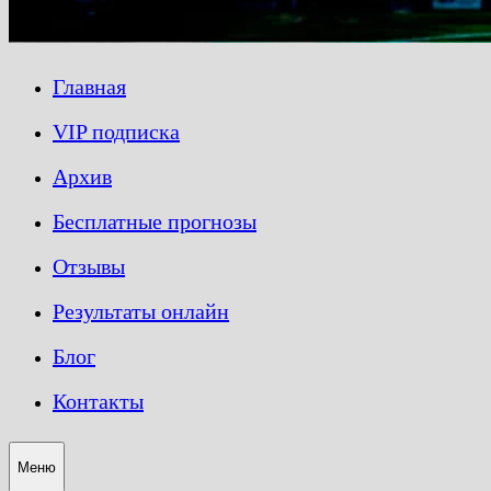
Главная
VIP подписка
Архив
Бесплатные прогнозы
Отзывы
Результаты онлайн
Блог
Контакты
Меню