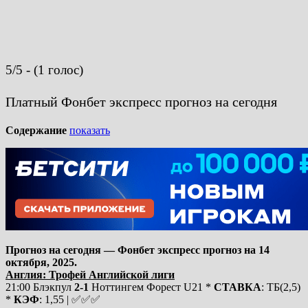
5/5 - (1 голос)
Платный Фонбет экспресс прогноз на сегодня
Содержание
показать
Прогноз на сегодня — Фонбет экспресс прогноз на 14
октября, 2025.
Англия: Трофей Английской лиги
21:00 Блэкпул
2-1
Ноттингем Форест U21 *
СТАВКА
: ТБ(2,5)
*
КЭФ
: 1,55 | ✅✅✅