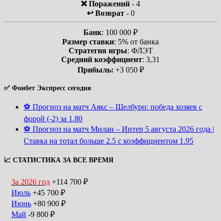
❌ Поражений
- 4
↩️ Возврат
- 0
Банк
: 100 000 ₽
Размер ставки
: 5% от банка
Стратегия игры
: ФЛЭТ
Средний коэффициент
: 3,31
Прибыль:
+3 050 ₽
✅ Фонбет Экспресс сегодня
⚽ Прогноз на матч Аякс – Шелбурн: победа хозяев с
форой (-2) за 1.80
⚽ Прогноз на матч Милан – Интер 5 августа 2026 года |
Ставка на тотал больше 2.5 с коэффициентом 1.95
📈 СТАТИСТИКА ЗА ВСЕ ВРЕМЯ
За 2026 год
+114 700 ₽
Июль
+45 700 ₽
Июнь
+80 900 ₽
Май
-9 800 ₽