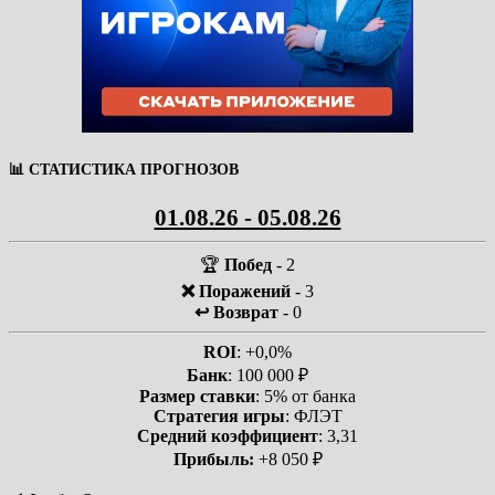
📊 СТАТИСТИКА ПРОГНОЗОВ
01.08.26 - 05.08.26
🏆
Побед
- 2
❌ Поражений
- 3
↩️ Возврат
- 0
ROI
: +0,0%
Банк
: 100 000 ₽
Размер ставки
: 5% от банка
Стратегия игры
: ФЛЭТ
Средний коэффициент
: 3,31
Прибыль:
+8 050 ₽