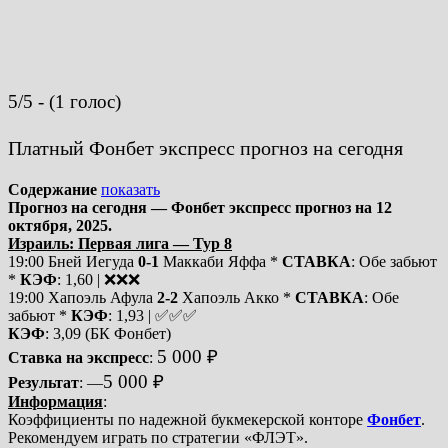
5/5 - (1 голос)
Платный Фонбет экспресс прогноз на сегодня
Содержание
показать
Прогноз на сегодня — Фонбет экспресс прогноз на 12
октября, 2025.
Израиль: Первая лига — Тур 8
19:00 Бней Иегуда
0-1
Маккаби Яффа *
СТАВКА
: Обе забьют
*
КЭФ
: 1,60 | ❌❌❌
19:00 Хапоэль Афула
2-2
Хапоэль Акко *
СТАВКА
: Обе
забьют *
КЭФ
: 1,93 | ✅✅✅
КЭФ
: 3,09 (БК Фонбет)
5 000 ₽
Ставка на экспресс
:
5 000 ₽
Результат
: —
Информация
:
Коэффициенты по надежной букмекерской конторе
Фонбет
.
Рекомендуем играть по стратегии «ФЛЭТ».