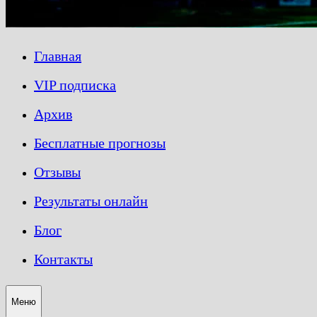
Главная
VIP подписка
Архив
Бесплатные прогнозы
Отзывы
Результаты онлайн
Блог
Контакты
Меню