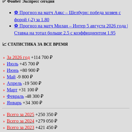
✅ Фонбет Экспресс сегодня
⚽ Прогноз на матч Аякс – Шелбурн: победа хозяев с
форой (-2) за 1.80
⚽ Прогноз на матч Милан – Интер 5 августа 2026 года |
Ставка на тотал больше 2.5 с коэффициентом 1.95
📈 СТАТИСТИКА ЗА ВСЕ ВРЕМЯ
За 2026 год
+114 700 ₽
Июль
+45 700 ₽
Июнь
+80 900 ₽
Май
-9 800 ₽
Апрель
-19 500 ₽
Март
+31 100 ₽
Февраль
-48 300 ₽
Январь
+34 300 ₽
Всего за 2025
+250 350 ₽
Всего за 2024
+279 050 ₽
Всего за 2023
+421 450 ₽