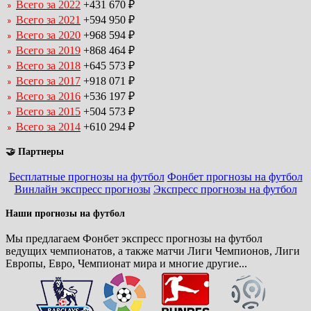
Всего за 2022
+431 670 ₽
Всего за 2021
+594 950 ₽
Всего за 2020
+968 594 ₽
Всего за 2019
+868 464 ₽
Всего за 2018
+645 573 ₽
Всего за 2017
+918 071 ₽
Всего за 2016
+536 197 ₽
Всего за 2015
+504 573 ₽
Всего за 2014
+610 294 ₽
🤝 Партнеры
Бесплатные прогнозы на футбол
Фонбет прогнозы на футбол
Винлайн экспресс прогнозы
Экспресс прогнозы на футбол
Наши прогнозы на футбол
Мы предлагаем Фонбет экспресс прогнозы на футбол
ведущих чемпионатов, а также матчи Лиги Чемпионов, Лиги
Европы, Евро, Чемпионат мира и многие другие...