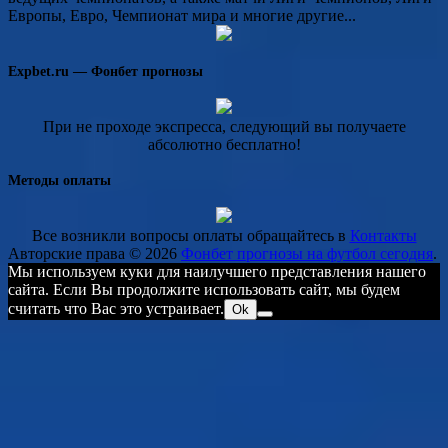
Европы, Евро, Чемпионат мира и многие другие...
Expbet.ru — Фонбет прогнозы
При не проходе экспресса, следующий вы получаете
абсолютно бесплатно!
Методы оплаты
Все возникли вопросы оплаты обращайтесь в
Контакты
Авторские права © 2026
Фонбет прогнозы на футбол сегодня
.
Мы используем куки для наилучшего представления нашего
сайта. Если Вы продолжите использовать сайт, мы будем
считать что Вас это устраивает.
Ok