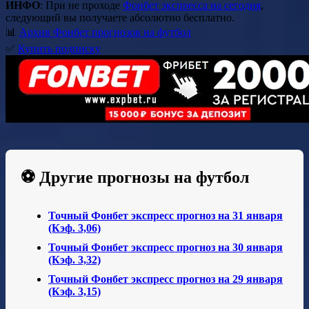
ИНФО
: При не проходе
Фонбет экспресса на сегодня
,
следующий вы получаете абсолютно бесплатно.
📊
Архив Фонбет прогнозов на футбол
✅
Купить подписку
⚽ Другие прогнозы на футбол
Точный Фонбет экспресс прогноз на 31 января
(Кэф. 3,06)
Точный Фонбет экспресс прогноз на 30 января
(Кэф. 3,32)
Точный Фонбет экспресс прогноз на 29 января
(Кэф. 3,15)