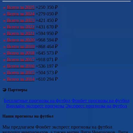
Всего за 2025
+250 350 ₽
Всего за 2024
+279 050 ₽
Всего за 2023
+421 450 ₽
Всего за 2022
+431 670 ₽
Всего за 2021
+594 950 ₽
Всего за 2020
+968 594 ₽
Всего за 2019
+868 464 ₽
Всего за 2018
+645 573 ₽
Всего за 2017
+918 071 ₽
Всего за 2016
+536 197 ₽
Всего за 2015
+504 573 ₽
Всего за 2014
+610 294 ₽
🤝 Партнеры
Бесплатные прогнозы на футбол
Фонбет прогнозы на футбол
Винлайн экспресс прогнозы
Экспресс прогнозы на футбол
Наши прогнозы на футбол
Мы предлагаем Фонбет экспресс прогнозы на футбол
ведущих чемпионатов, а также матчи Лиги Чемпионов, Лиги