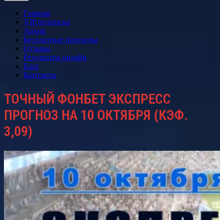
Главная
VIP подписка
Архив
Бесплатные прогнозы
Отзывы
Результаты онлайн
Блог
Контакты
ТОЧНЫЙ ФОНБЕТ ЭКСПРЕСС
ПРОГНОЗ НА 10 ОКТЯБРЯ (КЭФ.
3,09)