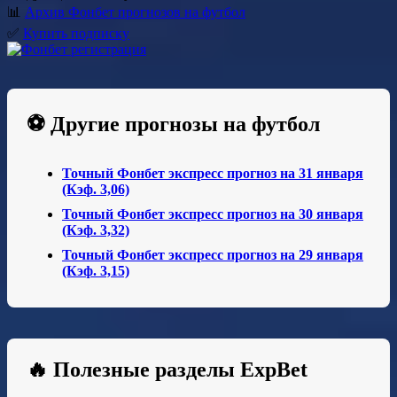
📊
Архив Фонбет прогнозов на футбол
✅
Купить подписку
⚽ Другие прогнозы на футбол
Точный Фонбет экспресс прогноз на 31 января
(Кэф. 3,06)
Точный Фонбет экспресс прогноз на 30 января
(Кэф. 3,32)
Точный Фонбет экспресс прогноз на 29 января
(Кэф. 3,15)
🔥 Полезные разделы ExpBet