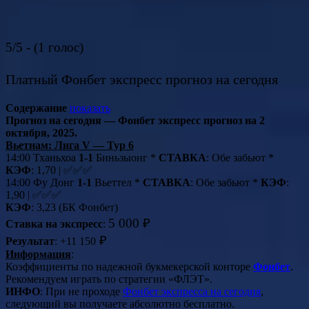
5/5 - (1 голос)
Платный Фонбет экспресс прогноз на сегодня
Содержание
показать
Прогноз на сегодня — Фонбет экспресс прогноз на 2
октября, 2025.
Вьетнам: Лига V — Тур 6
14:00 Тханьхоа
1-1
Биньзыонг *
СТАВКА
: Обе забьют *
КЭФ
: 1,70 | ✅✅✅
14:00 Фу Донг
1-1
Вьеттел *
СТАВКА
: Обе забьют *
КЭФ
:
1,90 | ✅✅✅
КЭФ
: 3,23 (БК Фонбет)
5 000 ₽
Ставка на экспресс
:
₽
Результат
: +11 150
Информация
:
Коэффициенты по надежной букмекерской конторе
Фонбет
.
Рекомендуем играть по стратегии «ФЛЭТ».
ИНФО
: При не проходе
Фонбет экспресса на сегодня
,
следующий вы получаете абсолютно бесплатно.