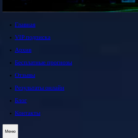
Главная
VIP подписка
Архив
Бесплатные прогнозы
Отзывы
Результаты онлайн
Блог
Контакты
Меню