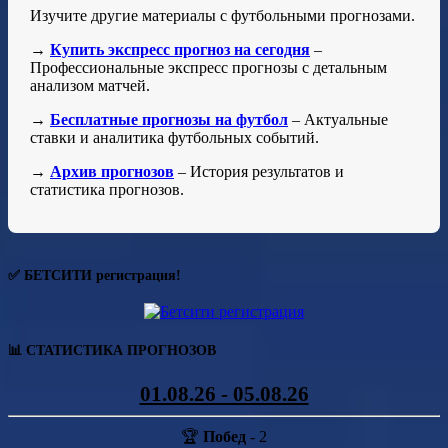
Изучите другие материалы с футбольными прогнозами.
→
Купить экспресс прогноз на сегодня
–
Профессиональные экспресс прогнозы с детальным
анализом матчей.
→
Бесплатные прогнозы на футбол
– Актуальные
ставки и аналитика футбольных событий.
→
Архив прогнозов
– История результатов и
статистика прогнозов.
✅ БЕТСИТИ регистрация!
📊 СТАТИСТИКА ПРОГНОЗОВ
01.08.26 - 05.08.26
🏆
Побед
- 2