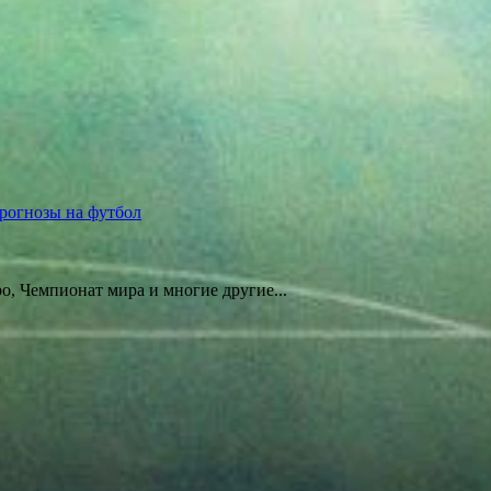
рогнозы на футбол
, Чемпионат мира и многие другие...