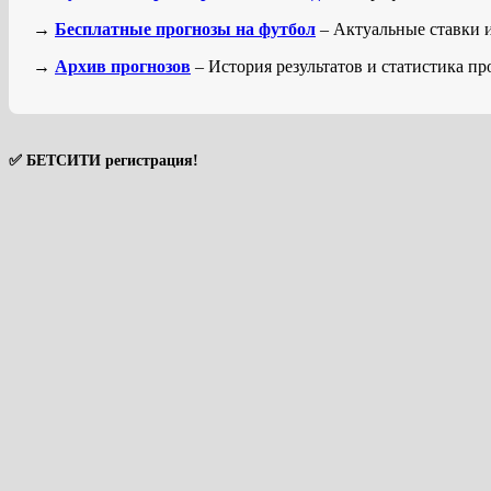
→
Бесплатные прогнозы на футбол
– Актуальные ставки 
→
Архив прогнозов
– История результатов и статистика пр
✅ БЕТСИТИ регистрация!