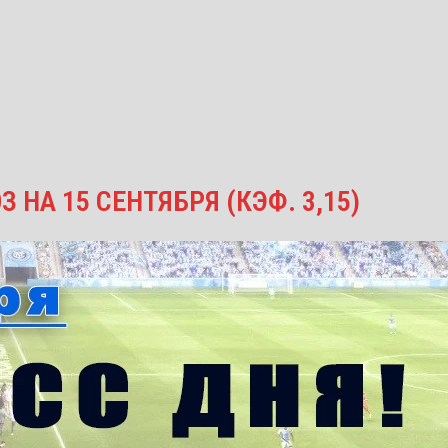
НА 15 СЕНТЯБРЯ (КЭФ. 3,15)