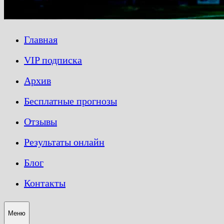
Главная
VIP подписка
Архив
Бесплатные прогнозы
Отзывы
Результаты онлайн
Блог
Контакты
Меню