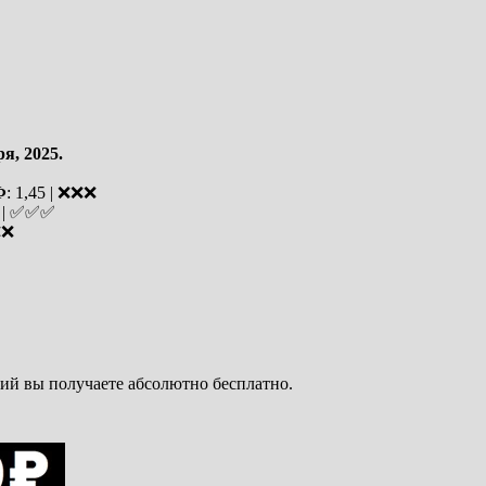
я, 2025.
Ф
: 1,45 | ❌❌❌
2 | ✅✅✅
❌❌
ий вы получаете абсолютно бесплатно.