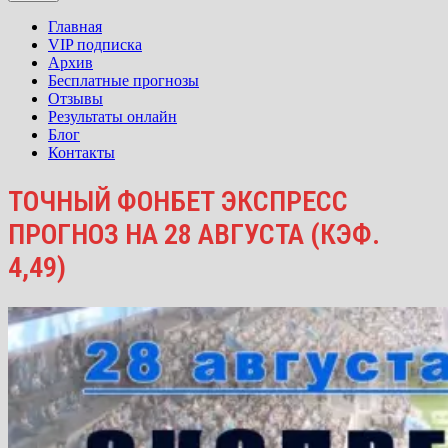
Главная
VIP подписка
Архив
Бесплатные прогнозы
Отзывы
Результаты онлайн
Блог
Контакты
ТОЧНЫЙ ФОНБЕТ ЭКСПРЕСС
ПРОГНОЗ НА 28 АВГУСТА (КЭФ.
4,49)