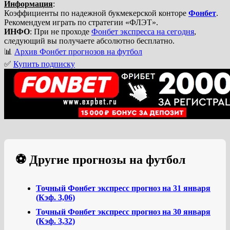
Информация
:
Коэффициенты по надежной букмекерской конторе
Фонбет
.
Рекомендуем играть по стратегии «ФЛЭТ».
ИНФО
: При не проходе
Фонбет экспресса на сегодня
,
следующий вы получаете абсолютно бесплатно.
📊
Архив Фонбет прогнозов на футбол
✅
Купить подписку
⚽ Другие прогнозы на футбол
Точный Фонбет экспресс прогноз на 31 января
(Кэф. 3,06)
Точный Фонбет экспресс прогноз на 30 января
(Кэф. 3,32)