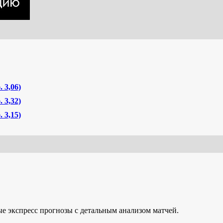
 3,06)
 3,32)
 3,15)
 экспресс прогнозы с детальным анализом матчей.