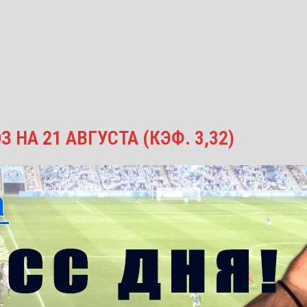
НА 21 АВГУСТА (КЭФ. 3,32)