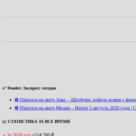
✅ Фонбет Экспресс сегодня
⚽ Прогноз на матч Аякс – Шелбурн: победа хозяев с форой 
⚽ Прогноз на матч Милан – Интер 5 августа 2026 года | С
📈 СТАТИСТИКА ЗА ВСЕ ВРЕМЯ
За 2026 год
+114 700 ₽