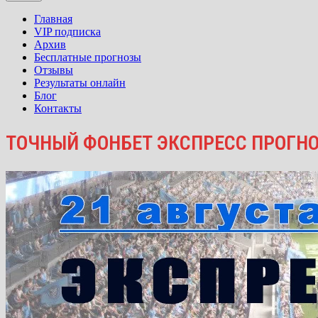
Главная
VIP подписка
Архив
Бесплатные прогнозы
Отзывы
Результаты онлайн
Блог
Контакты
ТОЧНЫЙ ФОНБЕТ ЭКСПРЕСС ПРОГНОЗ 