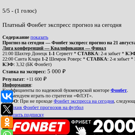
5/5 - (1 голос)
Платный Фонбет экспресс прогноз на сегодня
Содержание
показать
Прогноз на сегодня — Фонбет экспресс прогноз на 21 августа
Лига конференций — Квалификация — Финал
21:00 Шахтер Донецк
1-1
Серветт *
СТАВКА
: 2-я забьет *
КЭ
22:00 Санта Клара
1-2
Шемрок Роверс *
СТАВКА
: 2-я забьет *
КЭФ
: 3,32 (БК Фонбет)
5 000 ₽
Ставка на экспресс
:
₽
Результат
: +11 600
Информация
:
Коэффициенты по надежной букмекерской конторе
Фонбет
.
Рекомендуем играть по стратегии «ФЛЭТ».
ИНФО
: При не проходе
Фонбет экспресса на сегодня
, следующ
📊
Архив Фонбет прогнозов на футбол
✅
Купить подписку