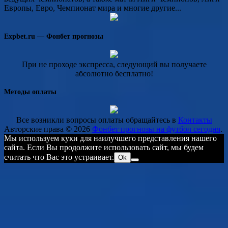
Европы, Евро, Чемпионат мира и многие другие...
Expbet.ru — Фонбет прогнозы
При не проходе экспресса, следующий вы получаете
абсолютно бесплатно!
Методы оплаты
Все возникли вопросы оплаты обращайтесь в
Контакты
Авторские права © 2026
Фонбет прогнозы на футбол сегодня
.
Мы используем куки для наилучшего представления нашего
сайта. Если Вы продолжите использовать сайт, мы будем
считать что Вас это устраивает.
Ok