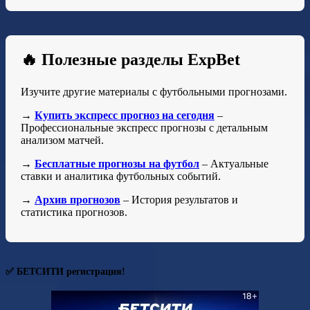
🔥 Полезные разделы ExpBet
Изучите другие материалы с футбольными прогнозами.
→
Купить экспресс прогноз на сегодня
–
Профессиональные экспресс прогнозы с детальным
анализом матчей.
→
Бесплатные прогнозы на футбол
– Актуальные
ставки и аналитика футбольных событий.
→
Архив прогнозов
– История результатов и
статистика прогнозов.
✅ БЕТСИТИ регистрация!