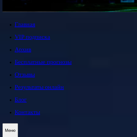
Главная
VIP подписка
Архив
Бесплатные прогнозы
Отзывы
Результаты онлайн
Блог
Контакты
Меню