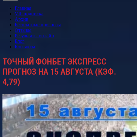
Главная
VIP подписка
Архив
Бесплатные прогнозы
Отзывы
Результаты онлайн
Блог
Контакты
ТОЧНЫЙ ФОНБЕТ ЭКСПРЕСС
ПРОГНОЗ НА 15 АВГУСТА (КЭФ.
4,79)