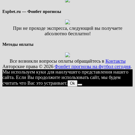
Expbet.ru — Фонбет прогнозы
При не проходе экспресса, следующий вы получаете
абсолютно бесплатно!
Методы оплаты
Все возникли вопросы оплаты обращайтесь в
Контакты
Авторские права © 2026
Фонбет прогнозы на футбол сегодня
.
Мы используем куки для наилучшего представления нашего
сайта. Если Вы продолжите использовать сайт, мы будем
считать что Вас это устраивает.
Ok