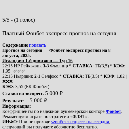
5/5 - (1 голос)
Платный Фонбет экспресс прогноз на сегодня
Содержание
показать
Прогноз на сегодня — Фонбет экспресс прогноз на 8
августа, 2025.
Исландия: 1-й дивизион — Тур 16
22:15 ИР Рейкьявик
3-3
Фьолнир *
СТАВКА
: ТБ(3,5) *
КЭФ
:
1,95 | ✅✅✅
22:15 Ньярдвик
2-1
Селфосс *
СТАВКА
: ТБ(3,5) *
КЭФ
: 1,82 |
❌❌❌
КЭФ
: 3,55 (БК Фонбет)
5 000 ₽
Ставка на экспресс
:
5 000 ₽
Результат
: —
Информация
:
Коэффициенты по надежной букмекерской конторе
Фонбет
.
Рекомендуем играть по стратегии «ФЛЭТ».
ИНФО
: При не проходе
Фонбет экспресса на сегодня
,
следующий вы получаете абсолютно бесплатно.