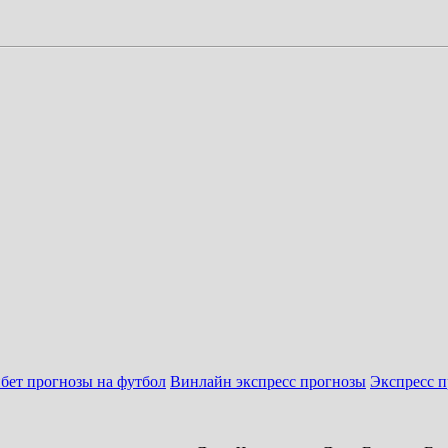
бет прогнозы на футбол
Винлайн экспресс прогнозы
Экспресс п