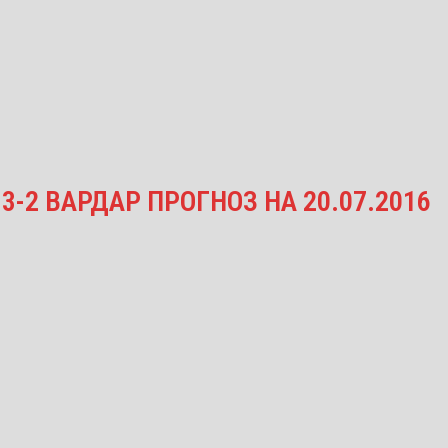
-2 ВАРДАР ПРОГНОЗ НА 20.07.2016