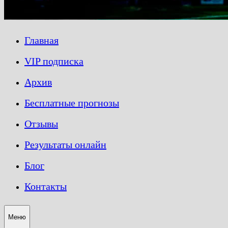
Главная
VIP подписка
Архив
Бесплатные прогнозы
Отзывы
Результаты онлайн
Блог
Контакты
Меню