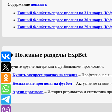
Содержание
показать
Точный Фонбет экспресс прогноз на 31 января (Кэф.
Точный Фонбет экспресс прогноз на 30 января (Кэф.
Точный Фонбет экспресс прогноз на 29 января (Кэф.
🔥 Полезные разделы ExpBet
Изучите другие материалы с футбольными прогнозами.
→
Купить экспресс прогноз на сегодня
– Профессиональные
→
Бесплатные прогнозы на футбол
– Актуальные ставки 
→
Архив прогнозов
– История результатов и статистика пр