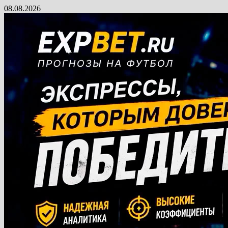
Перейти
08.08.2026
к
содержимому