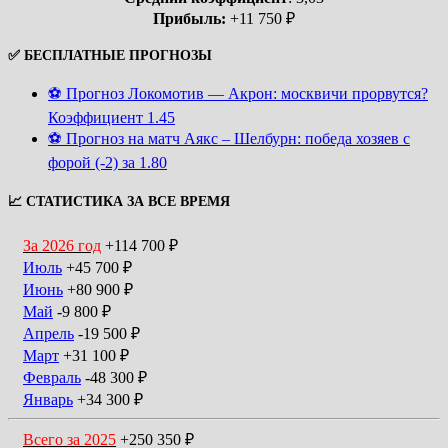
Прибыль:
+11 750 ₽
✅ БЕСПЛАТНЫЕ ПРОГНОЗЫ
⚽ Прогноз Локомотив — Акрон: москвичи прорвутся?
Коэффициент 1.45
⚽ Прогноз на матч Аякс – Шелбурн: победа хозяев с
форой (-2) за 1.80
📈 СТАТИСТИКА ЗА ВСЕ ВРЕМЯ
За 2026 год
+114 700 ₽
Июль
+45 700 ₽
Июнь
+80 900 ₽
Май
-9 800 ₽
Апрель
-19 500 ₽
Март
+31 100 ₽
Февраль
-48 300 ₽
Январь
+34 300 ₽
Всего за 2025
+250 350 ₽