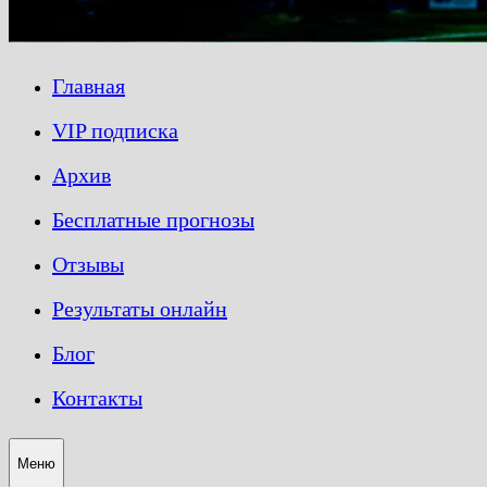
Главная
VIP подписка
Архив
Бесплатные прогнозы
Отзывы
Результаты онлайн
Блог
Контакты
Меню