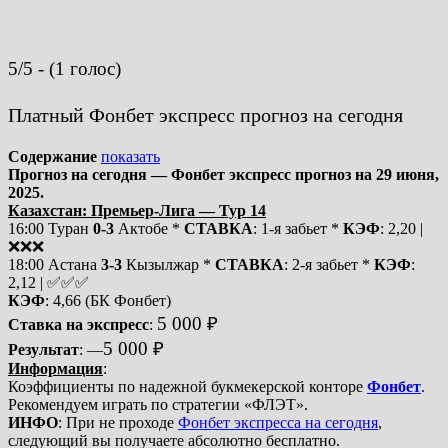
5/5 - (1 голос)
Платный Фонбет экспресс прогноз на сегодня
Содержание
показать
Прогноз на сегодня — Фонбет экспресс прогноз на 29 июня,
2025.
Казахстан: Премьер-Лига — Тур 14
16:00 Туран
0-3
Актобе *
СТАВКА
: 1-я забьет *
КЭФ
: 2,20 |
❌❌❌
18:00 Астана
3-3
Кызылжар *
СТАВКА
: 2-я забьет *
КЭФ
:
2,12 | ✅✅✅
КЭФ
: 4,66 (БК Фонбет)
5 000 ₽
Ставка на экспресс
:
5 000 ₽
Результат
: —
Информация
:
Коэффициенты по надежной букмекерской конторе
Фонбет
.
Рекомендуем играть по стратегии «ФЛЭТ».
ИНФО
: При не проходе
Фонбет экспресса на сегодня
,
следующий вы получаете абсолютно бесплатно.