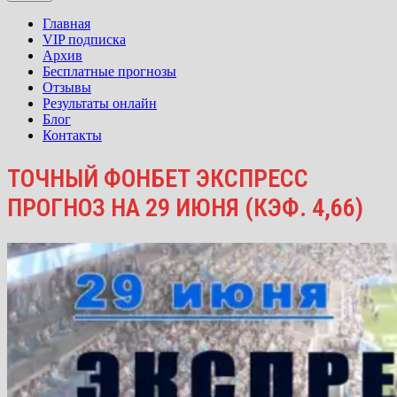
Главная
VIP подписка
Архив
Бесплатные прогнозы
Отзывы
Результаты онлайн
Блог
Контакты
ТОЧНЫЙ ФОНБЕТ ЭКСПРЕСС
ПРОГНОЗ НА 29 ИЮНЯ (КЭФ. 4,66)