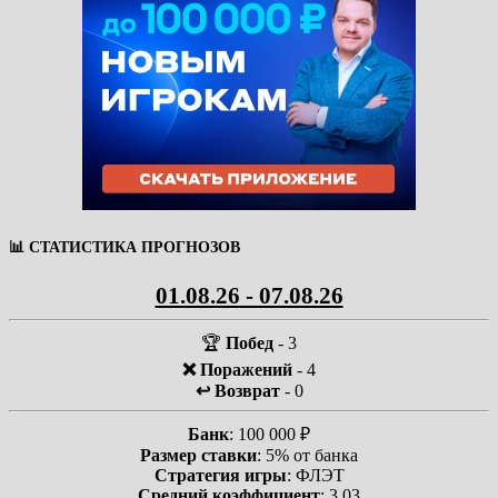
📊 СТАТИСТИКА ПРОГНОЗОВ
01.08.26 - 07.08.26
🏆
Побед
- 3
❌ Поражений
- 4
↩️ Возврат
- 0
Банк
: 100 000 ₽
Размер ставки
: 5% от банка
Стратегия игры
: ФЛЭТ
Средний коэффициент
: 3,03