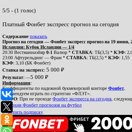
5/5 - (1 голос)
Платный Фонбет экспресс прогноз на сегодня
Содержание
показать
Прогноз на сегодня — Фонбет экспресс прогноз на 19 июня, 
Исландия: Кубок Исландии — 1/4
20:30 Вестманнаэйяр
0-1
Валюр *
СТАВКА
: ТБ(3,5) *
КЭФ
: 2
23:00 Афтурельдинг — Фрам *
СТАВКА
: ТБ(2,5) *
КЭФ
: 1,55
КЭФ
: 3,10 (БК Фонбет)
5 000 ₽
Ставка на экспресс
:
5 000 ₽
Результат
: —
Информация
:
Коэффициенты по надежной букмекерской конторе
Фонбет
.
Рекомендуем играть по стратегии «ФЛЭТ».
ИНФО
: При не проходе
Фонбет экспресса на сегодня
, следующ
📊
Архив Фонбет прогнозов на футбол
✅
Купить подписку