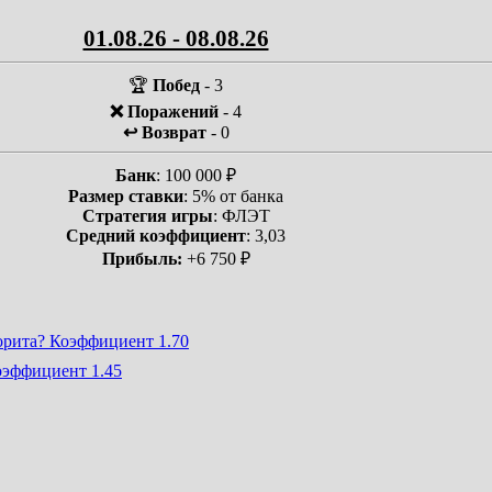
01.08.26 - 08.08.26
🏆
Побед
- 3
❌ Поражений
- 4
↩️ Возврат
- 0
Банк
: 100 000 ₽
Размер ставки
: 5% от банка
Стратегия игры
: ФЛЭТ
Средний коэффициент
: 3,03
Прибыль:
+6 750 ₽
орита? Коэффициент 1.70
оэффициент 1.45