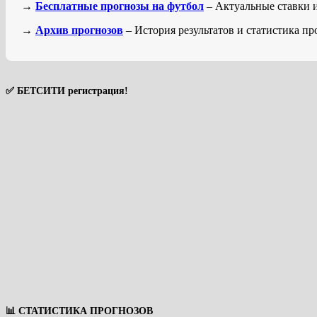
→
Бесплатные прогнозы на футбол
– Актуальные ставки 
→
Архив прогнозов
– История результатов и статистика пр
✅ БЕТСИТИ регистрация!
📊 СТАТИСТИКА ПРОГНОЗОВ