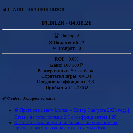
📊 СТАТИСТИКА ПРОГНОЗОВ
01.08.26 - 04.08.26
🏆
Побед
- 2
❌ Поражений
- 2
↩️ Возврат
- 0
ROI
: +0,0%
Банк
: 100 000 ₽
Размер ставки
: 5% от банка
Стратегия игры
: ФЛЭТ
Средний коэффициент
: 3,31
Прибыль:
+13 050 ₽
✅ Фонбет Экспресс сегодня
⚽ Прогноз на матч Милан – Интер 5 августа 2026 года |
Ставка на тотал больше 2.5 с коэффициентом 1.95
Как выбрать каппера и не попасть на мошенников:
признаки честного аналитика и схемы обмана