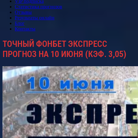
VIP подписка
Статистика прогнозов
Отзывы
Результаты онлайн
Блог
Контакты
ТОЧНЫЙ ФОНБЕТ ЭКСПРЕСС
ПРОГНОЗ НА 10 ИЮНЯ (КЭФ. 3,05)