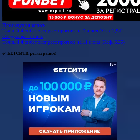
Предыдущая
Навигация
Предыдущая запись
запись:
Точный Фонбет экспресс прогноз на 9 июня (Кэф. 2,94)
по
Следующая
Следующая запись
запись:
Точный Фонбет экспресс прогноз на 11 июня (Кэф. 6,35)
записям
✅ БЕТСИТИ регистрация!