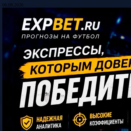
Перейти
06.08.2026
к
содержимому