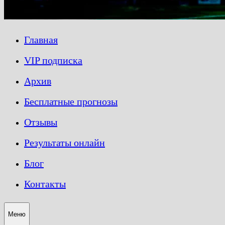
Главная
VIP подписка
Архив
Бесплатные прогнозы
Отзывы
Результаты онлайн
Блог
Контакты
Меню