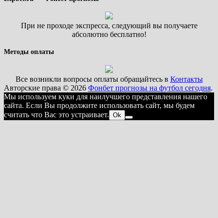
При не проходе экспресса, следующий вы получаете
абсолютно бесплатно!
Методы оплаты
Все возникли вопросы оплаты обращайтесь в
Контакты
Авторские права © 2026
Фонбет прогнозы на футбол сегодня
.
Мы используем куки для наилучшего представления нашего
сайта. Если Вы продолжите использовать сайт, мы будем
считать что Вас это устраивает.
Ok