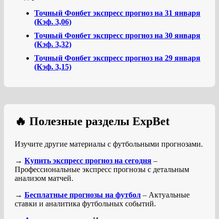
Точный Фонбет экспресс прогноз на 31 января
(Кэф. 3,06)
Точный Фонбет экспресс прогноз на 30 января
(Кэф. 3,32)
Точный Фонбет экспресс прогноз на 29 января
(Кэф. 3,15)
🔥 Полезные разделы ExpBet
Изучите другие материалы с футбольными прогнозами.
→
Купить экспресс прогноз на сегодня
–
Профессиональные экспресс прогнозы с детальным
анализом матчей.
→
Бесплатные прогнозы на футбол
– Актуальные
ставки и аналитика футбольных событий.