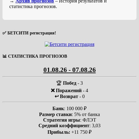
→
Архив прогнозов
– История результатов и
статистика прогнозов.
✅ БЕТСИТИ регистрация!
📊 СТАТИСТИКА ПРОГНОЗОВ
01.08.26 - 07.08.26
🏆
Побед
- 3
❌ Поражений
- 4
↩️ Возврат
- 0
Банк
: 100 000 ₽
Размер ставки
: 5% от банка
Стратегия игры
: ФЛЭТ
Средний коэффициент
: 3,03
Прибыль:
+11 750 ₽