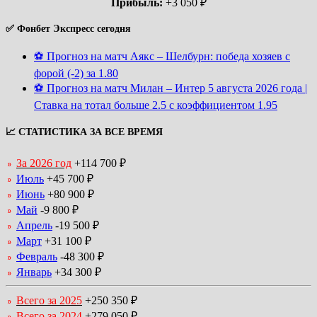
Прибыль:
+3 050 ₽
✅ Фонбет Экспресс сегодня
⚽ Прогноз на матч Аякс – Шелбурн: победа хозяев с
форой (-2) за 1.80
⚽ Прогноз на матч Милан – Интер 5 августа 2026 года |
Ставка на тотал больше 2.5 с коэффициентом 1.95
📈 СТАТИСТИКА ЗА ВСЕ ВРЕМЯ
За 2026 год
+114 700 ₽
Июль
+45 700 ₽
Июнь
+80 900 ₽
Май
-9 800 ₽
Апрель
-19 500 ₽
Март
+31 100 ₽
Февраль
-48 300 ₽
Январь
+34 300 ₽
Всего за 2025
+250 350 ₽
Всего за 2024
+279 050 ₽