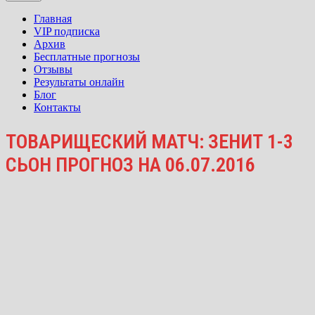
Главная
VIP подписка
Архив
Бесплатные прогнозы
Отзывы
Результаты онлайн
Блог
Контакты
ТОВАРИЩЕСКИЙ МАТЧ: ЗЕНИТ 1-3
СЬОН ПРОГНОЗ НА 06.07.2016