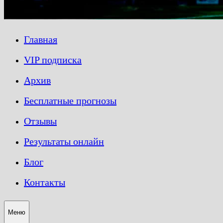
Главная
VIP подписка
Архив
Бесплатные прогнозы
Отзывы
Результаты онлайн
Блог
Контакты
Меню