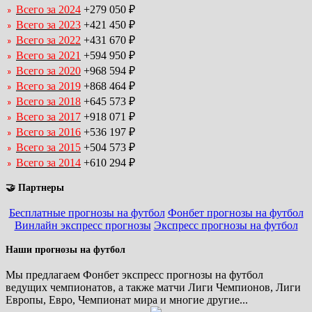
Всего за 2024
+279 050 ₽
Всего за 2023
+421 450 ₽
Всего за 2022
+431 670 ₽
Всего за 2021
+594 950 ₽
Всего за 2020
+968 594 ₽
Всего за 2019
+868 464 ₽
Всего за 2018
+645 573 ₽
Всего за 2017
+918 071 ₽
Всего за 2016
+536 197 ₽
Всего за 2015
+504 573 ₽
Всего за 2014
+610 294 ₽
🤝 Партнеры
Бесплатные прогнозы на футбол
Фонбет прогнозы на футбол
Винлайн экспресс прогнозы
Экспресс прогнозы на футбол
Наши прогнозы на футбол
Мы предлагаем Фонбет экспресс прогнозы на футбол
ведущих чемпионатов, а также матчи Лиги Чемпионов, Лиги
Европы, Евро, Чемпионат мира и многие другие...