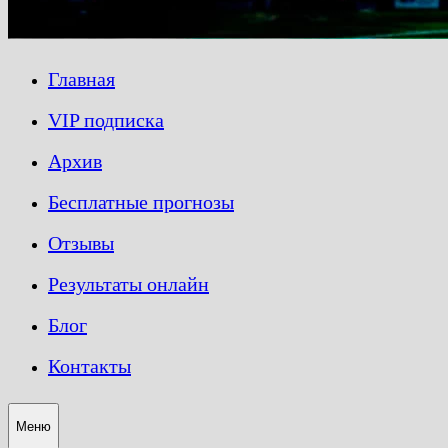
Главная
VIP подписка
Архив
Бесплатные прогнозы
Отзывы
Результаты онлайн
Блог
Контакты
Меню