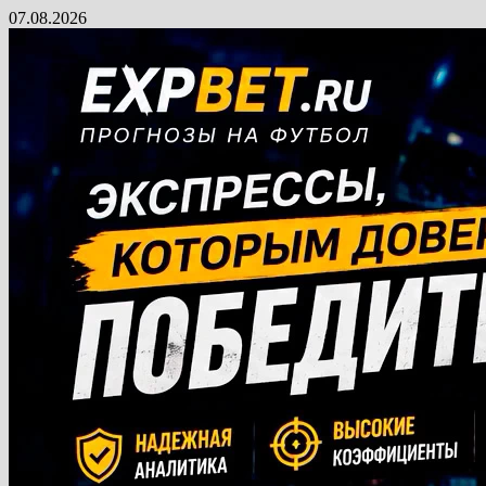
Перейти
07.08.2026
к
содержимому