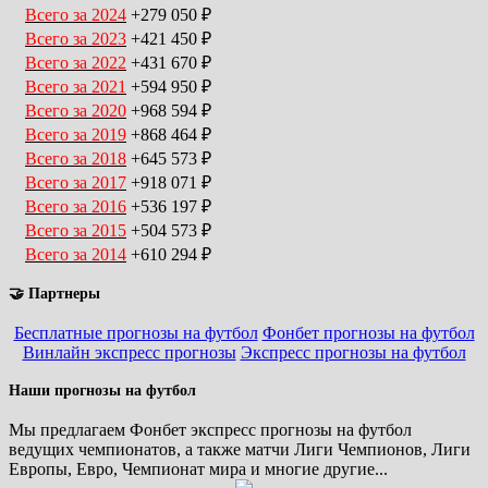
Всего за 2024
+279 050 ₽
Всего за 2023
+421 450 ₽
Всего за 2022
+431 670 ₽
Всего за 2021
+594 950 ₽
Всего за 2020
+968 594 ₽
Всего за 2019
+868 464 ₽
Всего за 2018
+645 573 ₽
Всего за 2017
+918 071 ₽
Всего за 2016
+536 197 ₽
Всего за 2015
+504 573 ₽
Всего за 2014
+610 294 ₽
🤝 Партнеры
Бесплатные прогнозы на футбол
Фонбет прогнозы на футбол
Винлайн экспресс прогнозы
Экспресс прогнозы на футбол
Наши прогнозы на футбол
Мы предлагаем Фонбет экспресс прогнозы на футбол
ведущих чемпионатов, а также матчи Лиги Чемпионов, Лиги
Европы, Евро, Чемпионат мира и многие другие...