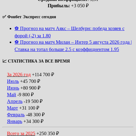
Прибыль:
+3 050 ₽
✅ Фонбет Экспресс сегодня
⚽ Прогноз на матч Аякс – Шелбурн: победа хозяев с
форой (-2) за 1.80
⚽ Прогноз на матч Милан – Интер 5 августа 2026 года |
Ставка на тотал больше 2.5 с коэффициентом 1.95
📈 СТАТИСТИКА ЗА ВСЕ ВРЕМЯ
За 2026 год
+114 700 ₽
Июль
+45 700 ₽
Июнь
+80 900 ₽
Май
-9 800 ₽
Апрель
-19 500 ₽
Март
+31 100 ₽
Февраль
-48 300 ₽
Январь
+34 300 ₽
Всего за 2025
+250 350 ₽