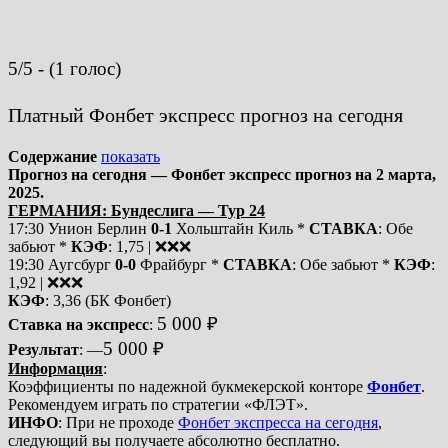
5/5 - (1 голос)
Платный Фонбет экспресс прогноз на сегодня
Содержание
показать
Прогноз на сегодня — Фонбет экспресс прогноз на 2 марта,
2025.
ГЕРМАНИЯ: Бундеслига — Тур 24
17:30 Унион Берлин
0-1
Хольштайн Киль *
СТАВКА
: Обе
забьют *
КЭФ
: 1,75 | ❌❌❌
19:30 Аугсбург
0-0
Фрайбург *
СТАВКА
: Обе забьют *
КЭФ
:
1,92 | ❌❌❌
КЭФ
: 3,36 (БК Фонбет)
5 000 ₽
Ставка на экспресс
:
5 000 ₽
Результат
: —
Информация
:
Коэффициенты по надежной букмекерской конторе
Фонбет
.
Рекомендуем играть по стратегии «ФЛЭТ».
ИНФО
: При не проходе
Фонбет экспресса на сегодня
,
следующий вы получаете абсолютно бесплатно.