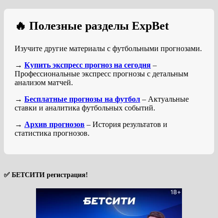
🔥 Полезные разделы ExpBet
Изучите другие материалы с футбольными прогнозами.
→
Купить экспресс прогноз на сегодня
–
Профессиональные экспресс прогнозы с детальным
анализом матчей.
→
Бесплатные прогнозы на футбол
– Актуальные
ставки и аналитика футбольных событий.
→
Архив прогнозов
– История результатов и
статистика прогнозов.
✅ БЕТСИТИ регистрация!