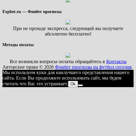
Expbet.ru — Фонбет прогнозы
При не проходе экспресса, следующий вы получаете
абсолютно бесплатно!
Методы оплаты
Все возникли вопросы оплаты обращайтесь в
Контакты
Авторские права © 2026
Фонбет прогнозы на футбол сегодня
.
Мы используем куки для наилучшего представления нашего
сайта. Если Вы продолжите использовать сайт, мы будем
считать что Вас это устраивает.
Ok