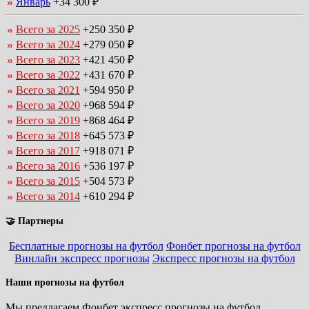
Январь
+34 300 ₽
Всего за 2025
+250 350 ₽
Всего за 2024
+279 050 ₽
Всего за 2023
+421 450 ₽
Всего за 2022
+431 670 ₽
Всего за 2021
+594 950 ₽
Всего за 2020
+968 594 ₽
Всего за 2019
+868 464 ₽
Всего за 2018
+645 573 ₽
Всего за 2017
+918 071 ₽
Всего за 2016
+536 197 ₽
Всего за 2015
+504 573 ₽
Всего за 2014
+610 294 ₽
🤝 Партнеры
Бесплатные прогнозы на футбол
Фонбет прогнозы на футбол
Винлайн экспресс прогнозы
Экспресс прогнозы на футбол
Наши прогнозы на футбол
Мы предлагаем Фонбет экспресс прогнозы на футбол