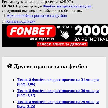
Рекомендуем играть по стратегии «ФЛЭТ».
ИНФО
: При не проходе
Фонбет экспресса на сегодня
,
следующий вы получаете абсолютно бесплатно.
📊
Архив Фонбет прогнозов на футбол
✅
Купить подписку
⚽ Другие прогнозы на футбол
Точный Фонбет экспресс прогноз на 31 января
(Кэф. 3,06)
Точный Фонбет экспресс прогноз на 30 января
(Кэф. 3,32)
Точный Фонбет экспресс прогноз на 29 января
(Кэф. 3,15)