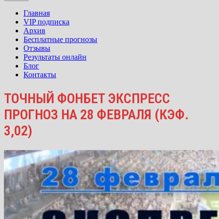
Главная
VIP подписка
Архив
Бесплатные прогнозы
Отзывы
Результаты онлайн
Блог
Контакты
ТОЧНЫЙ ФОНБЕТ ЭКСПРЕСС
ПРОГНОЗ НА 28 ФЕВРАЛЯ (КЭФ.
3,02)