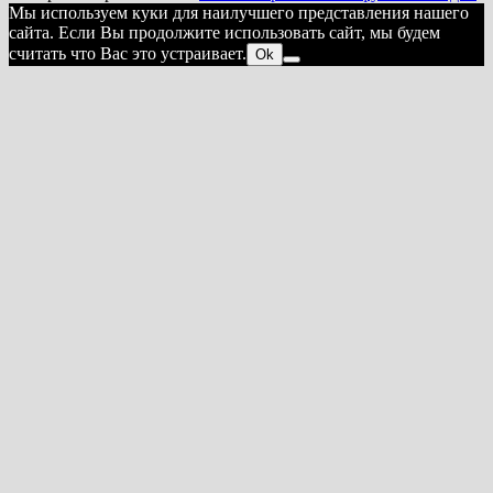
Мы используем куки для наилучшего представления нашего
сайта. Если Вы продолжите использовать сайт, мы будем
считать что Вас это устраивает.
Ok