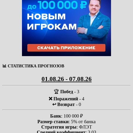
📊 СТАТИСТИКА ПРОГНОЗОВ
01.08.26 - 07.08.26
🏆
Побед
- 3
❌ Поражений
- 4
↩️ Возврат
- 0
Банк
: 100 000 ₽
Размер ставки
: 5% от банка
Стратегия игры
: ФЛЭТ
Средний коэффициент
: 3,03