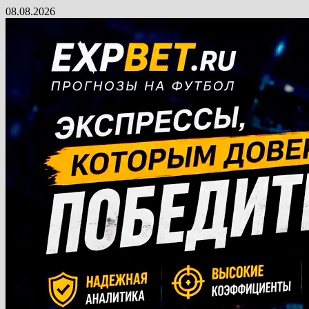
Перейти
08.08.2026
к
содержимому