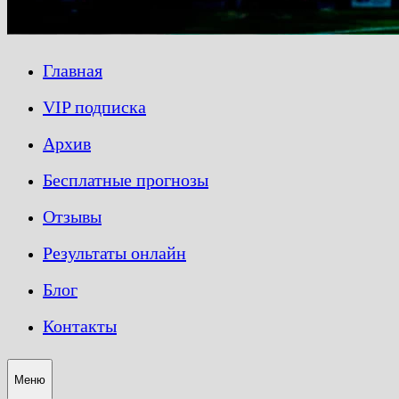
Главная
VIP подписка
Архив
Бесплатные прогнозы
Отзывы
Результаты онлайн
Блог
Контакты
Меню