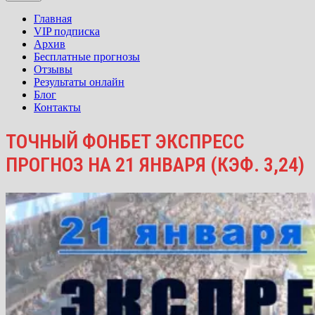
Главная
VIP подписка
Архив
Бесплатные прогнозы
Отзывы
Результаты онлайн
Блог
Контакты
ТОЧНЫЙ ФОНБЕТ ЭКСПРЕСС
ПРОГНОЗ НА 21 ЯНВАРЯ (КЭФ. 3,24)