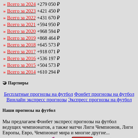
Всего за 2024
+279 050 ₽
Всего за 2023
+421 450 ₽
Всего за 2022
+431 670 ₽
Всего за 2021
+594 950 ₽
Всего за 2020
+968 594 ₽
Всего за 2019
+868 464 ₽
Всего за 2018
+645 573 ₽
Всего за 2017
+918 071 ₽
Всего за 2016
+536 197 ₽
Всего за 2015
+504 573 ₽
Всего за 2014
+610 294 ₽
🤝 Партнеры
Бесплатные прогнозы на футбол
Фонбет прогнозы на футбол
Винлайн экспресс прогнозы
Экспресс прогнозы на футбол
Наши прогнозы на футбол
Мы предлагаем Фонбет экспресс прогнозы на футбол
ведущих чемпионатов, а также матчи Лиги Чемпионов, Лиги
Европы, Евро, Чемпионат мира и многие другие...