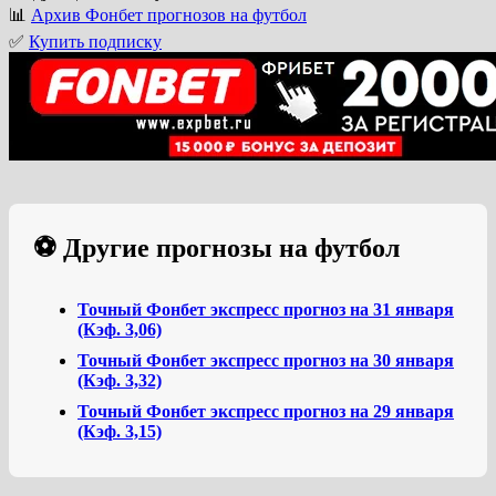
📊
Архив Фонбет прогнозов на футбол
✅
Купить подписку
⚽ Другие прогнозы на футбол
Точный Фонбет экспресс прогноз на 31 января
(Кэф. 3,06)
Точный Фонбет экспресс прогноз на 30 января
(Кэф. 3,32)
Точный Фонбет экспресс прогноз на 29 января
(Кэф. 3,15)