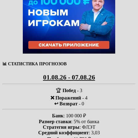
📊 СТАТИСТИКА ПРОГНОЗОВ
01.08.26 - 07.08.26
🏆
Побед
- 3
❌ Поражений
- 4
↩️ Возврат
- 0
Банк
: 100 000 ₽
Размер ставки
: 5% от банка
Стратегия игры
: ФЛЭТ
Средний коэффициент
: 3,03