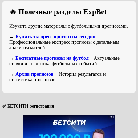
🔥 Полезные разделы ExpBet
Изучите другие материалы с футбольными прогнозами.
→
Купить экспресс прогноз на сегодня
–
Профессиональные экспресс прогнозы с детальным
анализом матчей.
→
Бесплатные прогнозы на футбол
– Актуальные
ставки и аналитика футбольных событий.
→
Архив прогнозов
– История результатов и
статистика прогнозов.
✅ БЕТСИТИ регистрация!