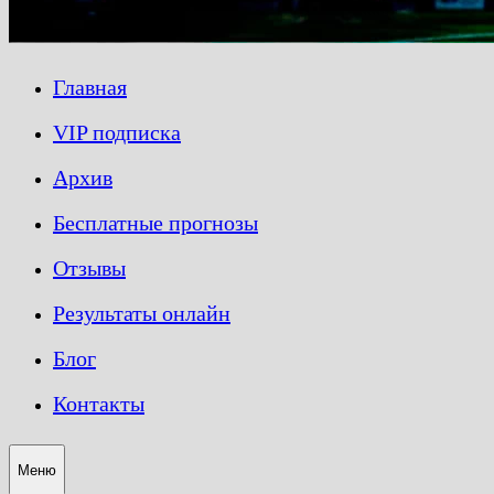
Главная
VIP подписка
Архив
Бесплатные прогнозы
Отзывы
Результаты онлайн
Блог
Контакты
Меню