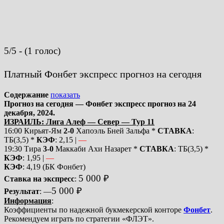
5/5 - (1 голос)
Платный Фонбет экспресс прогноз на сегодня
Содержание
показать
Прогноз на сегодня — Фонбет экспресс прогноз на 24
декабря, 2024.
ИЗРАИЛЬ: Лига Алеф — Север — Тур 11
16:00 Кирьят-Ям
2-0
Хапоэль Бней Зальфа *
СТАВКА
:
ТБ(3,5) *
КЭФ
: 2,15 |
—
19:30 Тира
3-0
Маккаби Ахи Назарет *
СТАВКА
: ТБ(3,5) *
КЭФ
: 1,95 |
—
КЭФ
: 4,19 (БК Фонбет)
5 000 ₽
Ставка на экспресс
:
5 000 ₽
Результат
: —
Информация
:
Коэффициенты по надежной букмекерской конторе
Фонбет
.
Рекомендуем играть по стратегии «ФЛЭТ».