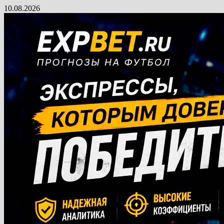
Перейти
10.08.2026
к
содержимому