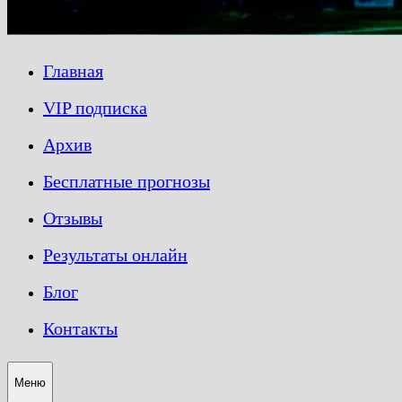
Главная
VIP подписка
Архив
Бесплатные прогнозы
Отзывы
Результаты онлайн
Блог
Контакты
Меню