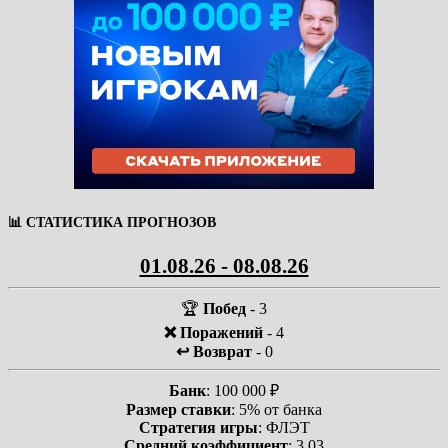
📊 СТАТИСТИКА ПРОГНОЗОВ
01.08.26 - 08.08.26
🏆
Побед
- 3
❌ Поражений
- 4
↩️ Возврат
- 0
Банк
: 100 000 ₽
Размер ставки
: 5% от банка
Стратегия игры
: ФЛЭТ
Средний коэффициент
: 3,03