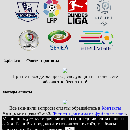
Expbet.ru — Фонбет прогнозы
При не проходе экспресса, следующий вы получаете
абсолютно бесплатно!
Методы оплаты
Все возникли вопросы оплаты обращайтесь в
Контакты
Авторские права © 2026
Фонбет прогнозы на футбол сегодня
.
Мы используем куки для наилучшего представления нашего
сайта. Если Вы продолжите использовать сайт, мы будем
считать что Вас это устраивает.
Ok