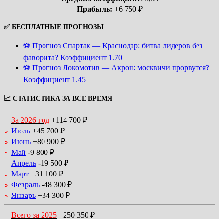
Прибыль:
+6 750 ₽
✅ БЕСПЛАТНЫЕ ПРОГНОЗЫ
⚽ Прогноз Спартак — Краснодар: битва лидеров без
фаворита? Коэффициент 1.70
⚽ Прогноз Локомотив — Акрон: москвичи прорвутся?
Коэффициент 1.45
📈 СТАТИСТИКА ЗА ВСЕ ВРЕМЯ
За 2026 год
+114 700 ₽
Июль
+45 700 ₽
Июнь
+80 900 ₽
Май
-9 800 ₽
Апрель
-19 500 ₽
Март
+31 100 ₽
Февраль
-48 300 ₽
Январь
+34 300 ₽
Всего за 2025
+250 350 ₽