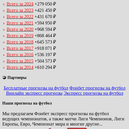
Всего за 2024
+279 050 ₽
Всего за 2023
+421 450 ₽
Всего за 2022
+431 670 ₽
Всего за 2021
+594 950 ₽
Всего за 2020
+968 594 ₽
Всего за 2019
+868 464 ₽
Всего за 2018
+645 573 ₽
Всего за 2017
+918 071 ₽
Всего за 2016
+536 197 ₽
Всего за 2015
+504 573 ₽
Всего за 2014
+610 294 ₽
🤝 Партнеры
Бесплатные прогнозы на футбол
Фонбет прогнозы на футбол
Винлайн экспресс прогнозы
Экспресс прогнозы на футбол
Наши прогнозы на футбол
Мы предлагаем Фонбет экспресс прогнозы на футбол
ведущих чемпионатов, а также матчи Лиги Чемпионов, Лиги
Европы, Евро, Чемпионат мира и многие другие...