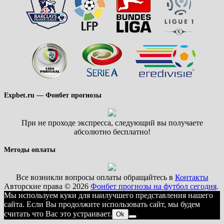
Expbet.ru — Фонбет прогнозы
При не проходе экспресса, следующий вы получаете
абсолютно бесплатно!
Методы оплаты
Все возникли вопросы оплаты обращайтесь в
Контакты
Авторские права © 2026
Фонбет прогнозы на футбол сегодня
.
Мы используем куки для наилучшего представления нашего
сайта. Если Вы продолжите использовать сайт, мы будем
считать что Вас это устраивает.
Ok