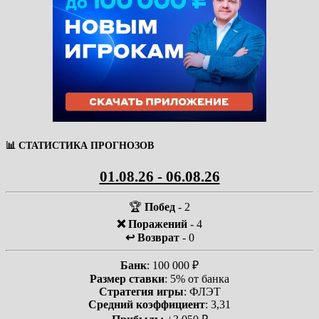
📊 СТАТИСТИКА ПРОГНОЗОВ
01.08.26 - 06.08.26
🏆
Побед
- 2
❌ Поражений
- 4
↩️ Возврат
- 0
Банк
: 100 000 ₽
Размер ставки
: 5% от банка
Стратегия игры
: ФЛЭТ
Средний коэффициент
: 3,31