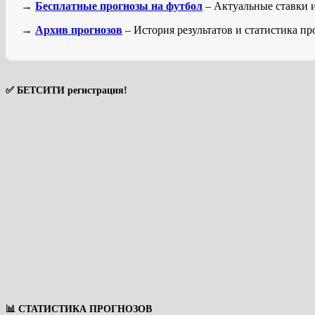
→
Бесплатные прогнозы на футбол
– Актуальные ставки 
→
Архив прогнозов
– История результатов и статистика пр
✅ БЕТСИТИ регистрация!
📊 СТАТИСТИКА ПРОГНОЗОВ