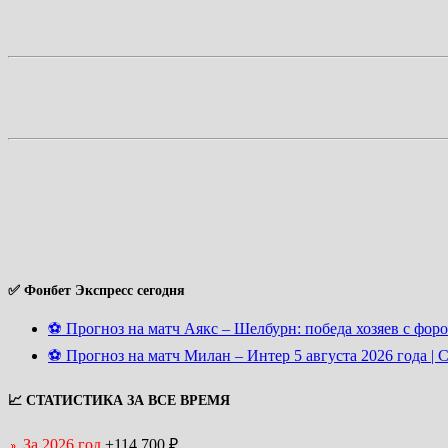
✅ Фонбет Экспресс сегодня
⚽ Прогноз на матч Аякс – Шелбурн: победа хозяев с форой 
⚽ Прогноз на матч Милан – Интер 5 августа 2026 года | С
📈 СТАТИСТИКА ЗА ВСЕ ВРЕМЯ
За 2026 год
+114 700 ₽