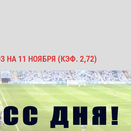
НА 11 НОЯБРЯ (КЭФ. 2,72)