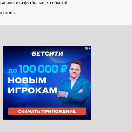
и аналитика футбольных событий.
огнозов.