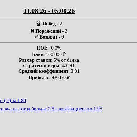
01.08.26 - 05.08.26
🏆
Побед
- 2
❌ Поражений
- 3
↩️ Возврат
- 0
ROI
: +0,0%
Банк
: 100 000 ₽
Размер ставки
: 5% от банка
Стратегия игры
: ФЛЭТ
Средний коэффициент
: 3,31
Прибыль:
+8 050 ₽
(-2) за 1.80
тавка на тотал больше 2.5 с коэффициентом 1.95