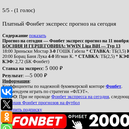
5/5 - (1 голос)
Платный Фонбет экспресс прогноз на сегодня
Содержание
показать
Прогноз на сегодня — Фонбет экспресс прогноз на 11 ноября,
БОСНИЯ И ГЕРЦЕГОВИНА: WWIN Liga BiH — Тур 13
18:00 Зриньски Мостар
3-0
ГОШК Габела *
СТАВКА
: ТБ(3,5)
20:00 Борац Баня Лука
4-0
Игман К. *
СТАВКА
: ТБ(2,5) *
КЭ
КЭФ
: 2,72 (БК Фонбет)
5 000 ₽
Ставка на экспресс
:
5 000 ₽
Результат
: —
Информация
:
Коэффициенты по надежной букмекерской конторе
Фонбет
.
Рекомендуем играть по стратегии «ФЛЭТ».
ИНФО
: При не проходе
Фонбет экспресса на сегодня
, следующ
📊
Архив Фонбет прогнозов на футбол
✅
Купить подписку