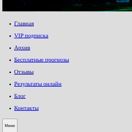
Главная
VIP подписка
Архив
Бесплатные прогнозы
Отзывы
Результаты онлайн
Блог
Контакты
Меню