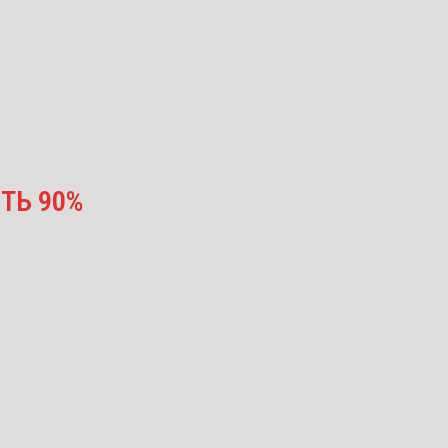
ТЬ 90%