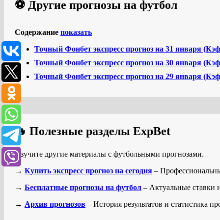
⚽ Другие прогнозы на футбол
Содержание
показать
Точный Фонбет экспресс прогноз на 31 января (Кэф.
Точный Фонбет экспресс прогноз на 30 января (Кэф.
Точный Фонбет экспресс прогноз на 29 января (Кэф.
🔥 Полезные разделы ExpBet
Изучите другие материалы с футбольными прогнозами.
→
Купить экспресс прогноз на сегодня
– Профессиональные
→
Бесплатные прогнозы на футбол
– Актуальные ставки 
→
Архив прогнозов
– История результатов и статистика пр