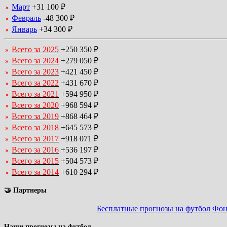
Март
+31 100 ₽
Февраль
-48 300 ₽
Январь
+34 300 ₽
Всего за 2025
+250 350 ₽
Всего за 2024
+279 050 ₽
Всего за 2023
+421 450 ₽
Всего за 2022
+431 670 ₽
Всего за 2021
+594 950 ₽
Всего за 2020
+968 594 ₽
Всего за 2019
+868 464 ₽
Всего за 2018
+645 573 ₽
Всего за 2017
+918 071 ₽
Всего за 2016
+536 197 ₽
Всего за 2015
+504 573 ₽
Всего за 2014
+610 294 ₽
🤝 Партнеры
Бесплатные прогнозы на футбол
Фон
Наши прогнозы на футбол