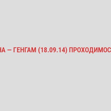
А — ГЕНГАМ (18.09.14) ПРОХОДИМОС