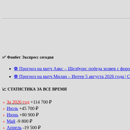
✅ Фонбет Экспресс сегодня
⚽ Прогноз на матч Аякс – Шелбурн: победа хозяев с форой 
⚽ Прогноз на матч Милан – Интер 5 августа 2026 года | С
📈 СТАТИСТИКА ЗА ВСЕ ВРЕМЯ
За 2026 год
+114 700 ₽
Июль
+45 700 ₽
Июнь
+80 900 ₽
Май
-9 800 ₽
Апрель
-19 500 ₽