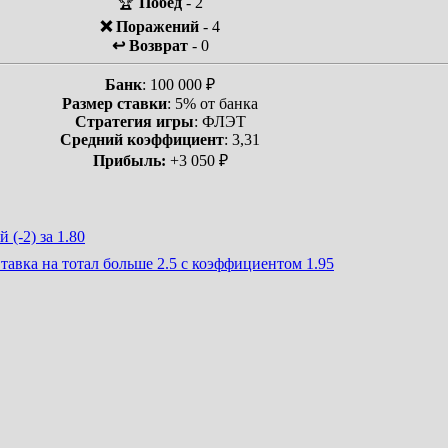
🏆
Побед
- 2
❌ Поражений
- 4
↩️ Возврат
- 0
Банк
: 100 000 ₽
Размер ставки
: 5% от банка
Стратегия игры
: ФЛЭТ
Средний коэффициент
: 3,31
Прибыль:
+3 050 ₽
(-2) за 1.80
тавка на тотал больше 2.5 с коэффициентом 1.95