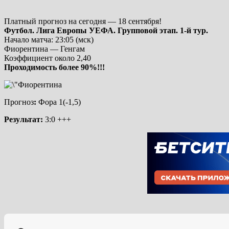
Платный прогноз на сегодня — 18 сентября!
Футбол. Лига Европы УЕФА. Групповой этап. 1-й тур.
Начало матча:
23:05 (мск)
Фиорентина — Генгам
Коэффициент около 2,40
Проходимость более 90%!!!
Прогноз
:
Фора 1(-1,5)
Результат
:
3:0
+++