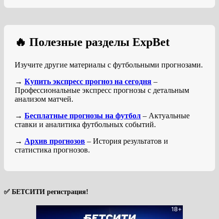
🔥 Полезные разделы ExpBet
Изучите другие материалы с футбольными прогнозами.
→
Купить экспресс прогноз на сегодня
–
Профессиональные экспресс прогнозы с детальным
анализом матчей.
→
Бесплатные прогнозы на футбол
– Актуальные
ставки и аналитика футбольных событий.
→
Архив прогнозов
– История результатов и
статистика прогнозов.
✅ БЕТСИТИ регистрация!