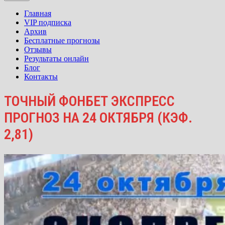
Главная
VIP подписка
Архив
Бесплатные прогнозы
Отзывы
Результаты онлайн
Блог
Контакты
ТОЧНЫЙ ФОНБЕТ ЭКСПРЕСС
ПРОГНОЗ НА 24 ОКТЯБРЯ (КЭФ.
2,81)