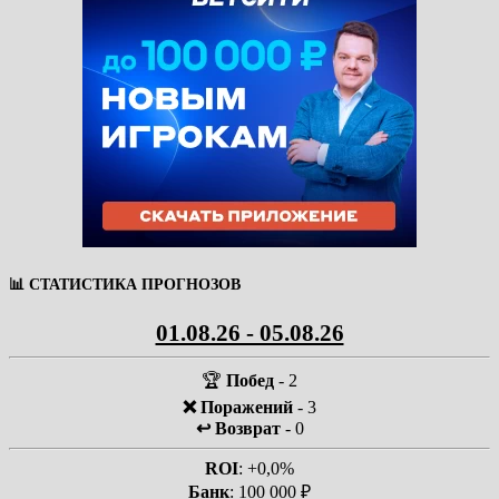
📊 СТАТИСТИКА ПРОГНОЗОВ
01.08.26 - 05.08.26
🏆
Побед
- 2
❌ Поражений
- 3
↩️ Возврат
- 0
ROI
: +0,0%
Банк
: 100 000 ₽