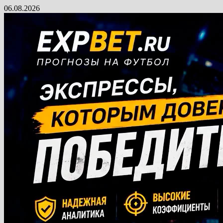
Перейти
06.08.2026
к
содержимому