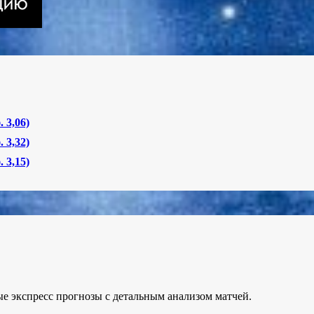
 3,06)
 3,32)
 3,15)
 экспресс прогнозы с детальным анализом матчей.