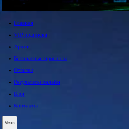
Главная
VIP подписка
Архив
Бесплатные прогнозы
Отзывы
Результаты онлайн
Блог
Контакты
Меню