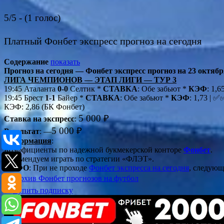
5/5 - (1 голос)
Платный Фонбет экспресс прогноз на сегодня
Содержание
показать
Прогноз на сегодня — Фонбет экспресс прогноз на 23 октября
ЛИГА ЧЕМПИОНОВ — ЭТАП ЛИГИ — ТУР 3
19:45 Аталанта
0-0
Селтик *
СТАВКА
: Обе забьют *
КЭФ
: 1,6
19:45 Брест
1-1
Байер *
СТАВКА
: Обе забьют *
КЭФ
: 1,73 | 
КЭФ: 2,86 (БК Фонбет)
5 000 ₽
Ставка на экспресс
:
5 000 ₽
Результат
: —
Информация
:
Коэффициенты по надежной букмекерской конторе
Фонбет
.
Рекомендуем играть по стратегии «ФЛЭТ».
ИНФО
: При не проходе
Фонбет экспресса на сегодня
, следующ
📊
Архив Фонбет прогнозов на футбол
✅
Купить подписку