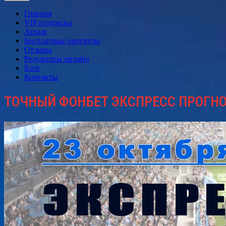
Главная
VIP подписка
Архив
Бесплатные прогнозы
Отзывы
Результаты онлайн
Блог
Контакты
ТОЧНЫЙ ФОНБЕТ ЭКСПРЕСС ПРОГНОЗ 