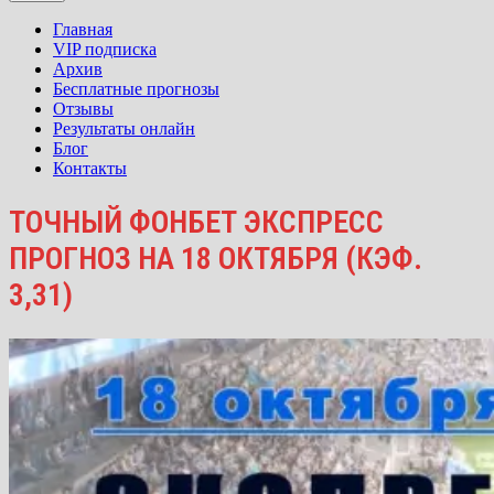
Главная
VIP подписка
Архив
Бесплатные прогнозы
Отзывы
Результаты онлайн
Блог
Контакты
ТОЧНЫЙ ФОНБЕТ ЭКСПРЕСС
ПРОГНОЗ НА 18 ОКТЯБРЯ (КЭФ.
3,31)