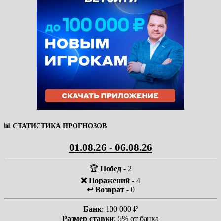
📊 СТАТИСТИКА ПРОГНОЗОВ
01.08.26 - 06.08.26
🏆
Побед
- 2
❌ Поражений
- 4
↩️ Возврат
- 0
Банк
: 100 000 ₽
Размер ставки
: 5% от банка