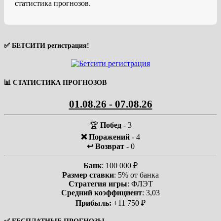
статистика прогнозов.
✅ БЕТСИТИ регистрация!
📊 СТАТИСТИКА ПРОГНОЗОВ
01.08.26 - 07.08.26
🏆
Побед
- 3
❌ Поражений
- 4
↩️ Возврат
- 0
Банк
: 100 000 ₽
Размер ставки
: 5% от банка
Стратегия игры
: ФЛЭТ
Средний коэффициент
: 3,03
Прибыль:
+11 750 ₽