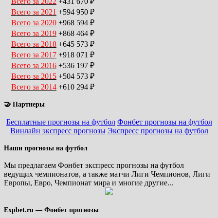
Всего за 2022
+431 670 ₽
Всего за 2021
+594 950 ₽
Всего за 2020
+968 594 ₽
Всего за 2019
+868 464 ₽
Всего за 2018
+645 573 ₽
Всего за 2017
+918 071 ₽
Всего за 2016
+536 197 ₽
Всего за 2015
+504 573 ₽
Всего за 2014
+610 294 ₽
🤝 Партнеры
Бесплатные прогнозы на футбол
Фонбет прогнозы на футбол
Винлайн экспресс прогнозы
Экспресс прогнозы на футбол
Наши прогнозы на футбол
Мы предлагаем Фонбет экспресс прогнозы на футбол
ведущих чемпионатов, а также матчи Лиги Чемпионов, Лиги
Европы, Евро, Чемпионат мира и многие другие...
Expbet.ru — Фонбет прогнозы