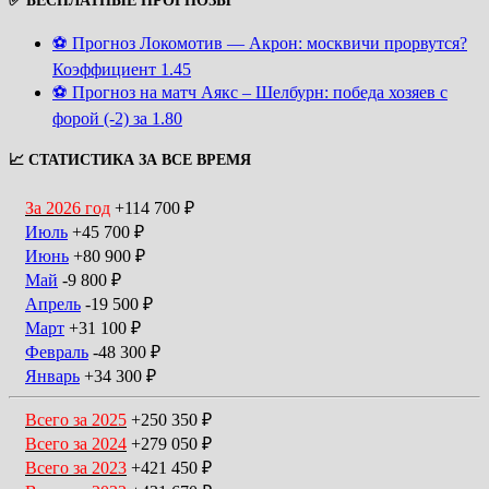
✅ БЕСПЛАТНЫЕ ПРОГНОЗЫ
⚽ Прогноз Локомотив — Акрон: москвичи прорвутся?
Коэффициент 1.45
⚽ Прогноз на матч Аякс – Шелбурн: победа хозяев с
форой (-2) за 1.80
📈 СТАТИСТИКА ЗА ВСЕ ВРЕМЯ
За 2026 год
+114 700 ₽
Июль
+45 700 ₽
Июнь
+80 900 ₽
Май
-9 800 ₽
Апрель
-19 500 ₽
Март
+31 100 ₽
Февраль
-48 300 ₽
Январь
+34 300 ₽
Всего за 2025
+250 350 ₽
Всего за 2024
+279 050 ₽
Всего за 2023
+421 450 ₽