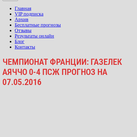
Главная
VIP подписка
Архив
Бесплатные прогнозы
Отзывы
Результаты онлайн
Блог
Контакты
ЧЕМПИОНАТ ФРАНЦИИ: ГАЗЕЛЕК
АЯЧЧО 0-4 ПСЖ ПРОГНОЗ НА
07.05.2016