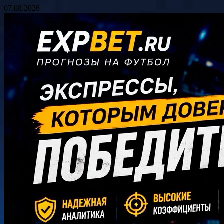
Перейти
07.08.2026
к
содержимому