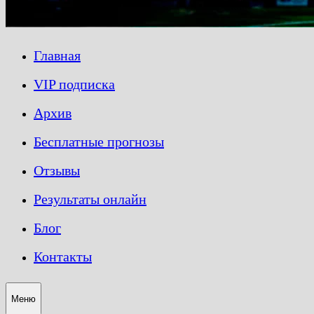
Главная
VIP подписка
Архив
Бесплатные прогнозы
Отзывы
Результаты онлайн
Блог
Контакты
Меню