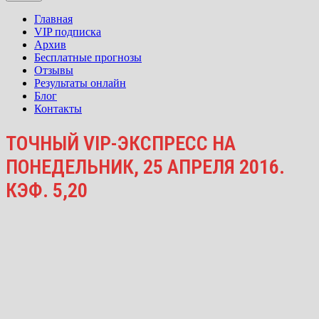
Главная
VIP подписка
Архив
Бесплатные прогнозы
Отзывы
Результаты онлайн
Блог
Контакты
ТОЧНЫЙ VIP-ЭКСПРЕСС НА
ПОНЕДЕЛЬНИК, 25 АПРЕЛЯ 2016.
КЭФ. 5,20