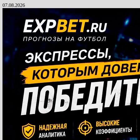
Перейти
07.08.2026
к
содержимому