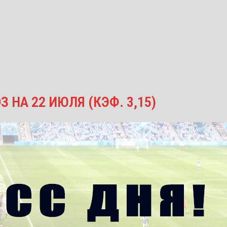
НА 22 ИЮЛЯ (КЭФ. 3,15)