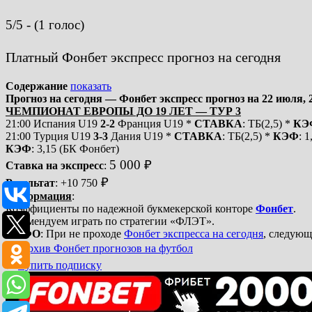
5/5 - (1 голос)
Платный Фонбет экспресс прогноз на сегодня
Содержание
показать
Прогноз на сегодня — Фонбет экспресс прогноз на 22 июля, 
ЧЕМПИОНАТ ЕВРОПЫ ДО 19 ЛЕТ — ТУР 3
21:00 Испания U19
2-2
Франция U19 *
СТАВКА
: ТБ(2,5) *
КЭ
21:00 Турция U19
3-3
Дания U19 *
СТАВКА
: ТБ(2,5) *
КЭФ
: 
КЭФ
: 3,15 (БК Фонбет)
5 000 ₽
Ставка на экспресс
:
₽
Результат
: +10 750
Информация
:
Коэффициенты по надежной букмекерской конторе
Фонбет
.
Рекомендуем играть по стратегии «ФЛЭТ».
ИНФО
: При не проходе
Фонбет экспресса на сегодня
, следующ
📊
Архив Фонбет прогнозов на футбол
✅
Купить подписку