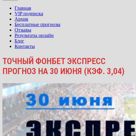
Главная
VIP подписка
Архив
Бесплатные прогнозы
Отзывы
Результаты онлайн
Блог
Контакты
ТОЧНЫЙ ФОНБЕТ ЭКСПРЕСС
ПРОГНОЗ НА 30 ИЮНЯ (КЭФ. 3,04)