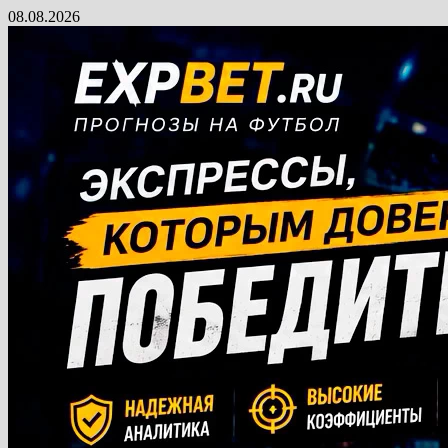
Перейти
08.08.2026
к
содержимому