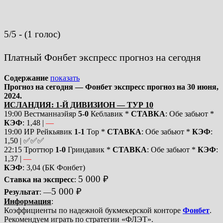
5/5 - (1 голос)
Платный Фонбет экспресс прогноз на сегодня
Содержание
показать
Прогноз на сегодня — Фонбет экспресс прогноз на 30 июня,
2024.
ИСЛАНДИЯ: 1-Й ДИВИЗИОН — ТУР 10
19:00 Вестманнаэйяр
5-0
Кеблавик *
СТАВКА
: Обе забьют *
КЭФ
: 1,48 |
—
19:00 ИР Рейкьявик
1-1
Тор *
СТАВКА
: Обе забьют *
КЭФ
:
1,50 | ✅✅✅
22:15 Троттюр
1-0
Гриндавик *
СТАВКА
: Обе забьют *
КЭФ
:
1,37 |
—
КЭФ
: 3,04 (БК Фонбет)
5 000 ₽
Ставка на экспресс
:
5 000 ₽
Результат
: —
Информация
:
Коэффициенты по надежной букмекерской конторе
Фонбет
.
Рекомендуем играть по стратегии «ФЛЭТ».