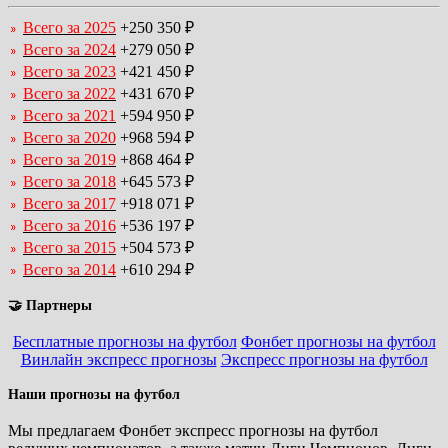
Всего за 2025
+250 350 ₽
Всего за 2024
+279 050 ₽
Всего за 2023
+421 450 ₽
Всего за 2022
+431 670 ₽
Всего за 2021
+594 950 ₽
Всего за 2020
+968 594 ₽
Всего за 2019
+868 464 ₽
Всего за 2018
+645 573 ₽
Всего за 2017
+918 071 ₽
Всего за 2016
+536 197 ₽
Всего за 2015
+504 573 ₽
Всего за 2014
+610 294 ₽
🤝 Партнеры
Бесплатные прогнозы на футбол
Фонбет прогнозы на футбол
Винлайн экспресс прогнозы
Экспресс прогнозы на футбол
Наши прогнозы на футбол
Мы предлагаем Фонбет экспресс прогнозы на футбол