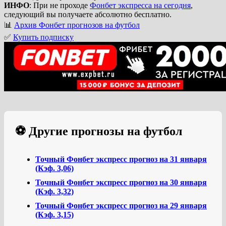
ИНФО
: При не проходе
Фонбет экспресса на сегодня
,
следующий вы получаете абсолютно бесплатно.
📊
Архив Фонбет прогнозов на футбол
✅
Купить подписку
⚽ Другие прогнозы на футбол
Точный Фонбет экспресс прогноз на 31 января
(Кэф. 3,06)
Точный Фонбет экспресс прогноз на 30 января
(Кэф. 3,32)
Точный Фонбет экспресс прогноз на 29 января
(Кэф. 3,15)