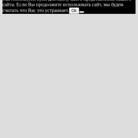
сайта. Если Вы продолжите использовать сайт, мы будем
считать что Вас это устраивает.
Ok