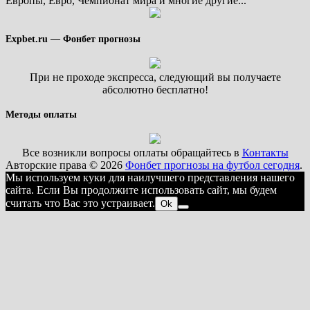
Европы, Евро, Чемпионат мира и многие другие...
Expbet.ru — Фонбет прогнозы
При не проходе экспресса, следующий вы получаете
абсолютно бесплатно!
Методы оплаты
Все возникли вопросы оплаты обращайтесь в
Контакты
Авторские права © 2026
Фонбет прогнозы на футбол сегодня
.
Мы используем куки для наилучшего представления нашего
сайта. Если Вы продолжите использовать сайт, мы будем
считать что Вас это устраивает.
Ok