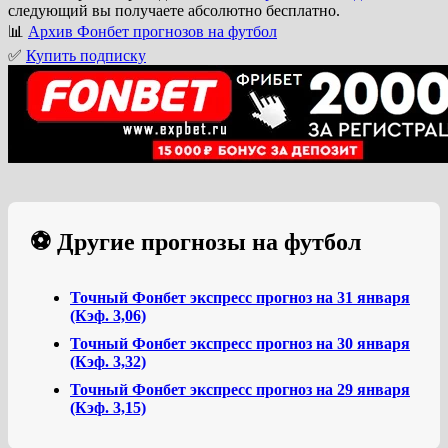
следующий вы получаете абсолютно бесплатно.
📊
Архив Фонбет прогнозов на футбол
✅
Купить подписку
⚽ Другие прогнозы на футбол
Точный Фонбет экспресс прогноз на 31 января
(Кэф. 3,06)
Точный Фонбет экспресс прогноз на 30 января
(Кэф. 3,32)
Точный Фонбет экспресс прогноз на 29 января
(Кэф. 3,15)