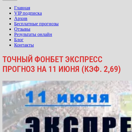
Главная
VIP подписка
Архив
Бесплатные прогнозы
Отзывы
Результаты онлайн
Блог
Контакты
ТОЧНЫЙ ФОНБЕТ ЭКСПРЕСС
ПРОГНОЗ НА 11 ИЮНЯ (КЭФ. 2,69)