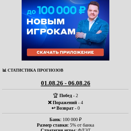
📊 СТАТИСТИКА ПРОГНОЗОВ
01.08.26 - 06.08.26
🏆
Побед
- 2
❌ Поражений
- 4
↩️ Возврат
- 0
Банк
: 100 000 ₽
Размер ставки
: 5% от банка
Стратегия игры
: ФЛЭТ