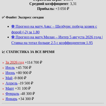
Средний коэффициент
: 3,31
Прибыль:
+3 050 ₽
✅ Фонбет Экспресс сегодня
⚽ Прогноз на матч Аякс – Шелбурн: победа хозяев с
форой (-2) за 1.80
⚽ Прогноз на матч Милан – Интер 5 августа 2026 года |
Ставка на тотал больше 2.5 с коэффициентом 1.95
📈 СТАТИСТИКА ЗА ВСЕ ВРЕМЯ
За 2026 год
+114 700 ₽
Июль
+45 700 ₽
Июнь
+80 900 ₽
Май
-9 800 ₽
Апрель
-19 500 ₽
Март
+31 100 ₽
Февраль
-48 300 ₽
Январь
+34 300 ₽