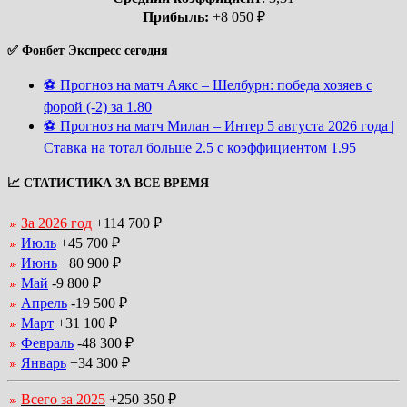
Прибыль:
+8 050 ₽
✅ Фонбет Экспресс сегодня
⚽ Прогноз на матч Аякс – Шелбурн: победа хозяев с
форой (-2) за 1.80
⚽ Прогноз на матч Милан – Интер 5 августа 2026 года |
Ставка на тотал больше 2.5 с коэффициентом 1.95
📈 СТАТИСТИКА ЗА ВСЕ ВРЕМЯ
За 2026 год
+114 700 ₽
Июль
+45 700 ₽
Июнь
+80 900 ₽
Май
-9 800 ₽
Апрель
-19 500 ₽
Март
+31 100 ₽
Февраль
-48 300 ₽
Январь
+34 300 ₽
Всего за 2025
+250 350 ₽