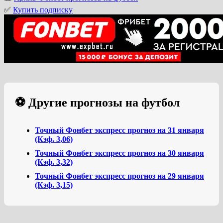
✅
Купить подписку
⚽ Другие прогнозы на футбол
Точный Фонбет экспресс прогноз на 31 января
(Кэф. 3,06)
Точный Фонбет экспресс прогноз на 30 января
(Кэф. 3,32)
Точный Фонбет экспресс прогноз на 29 января
(Кэф. 3,15)