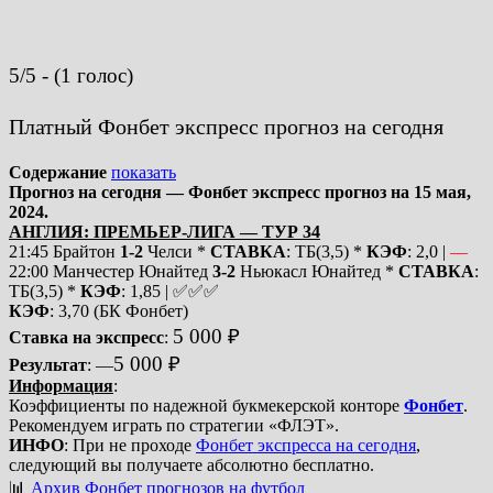
5/5 - (1 голос)
Платный Фонбет экспресс прогноз на сегодня
Содержание
показать
Прогноз на сегодня — Фонбет экспресс прогноз на 15 мая,
2024.
АНГЛИЯ: ПРЕМЬЕР-ЛИГА — ТУР 34
21:45 Брайтон
1-2
Челси *
СТАВКА
: ТБ(3,5) *
КЭФ
: 2,0 |
—
22:00 Манчестер Юнайтед
3-2
Ньюкасл Юнайтед *
СТАВКА
:
ТБ(3,5) *
КЭФ
: 1,85 | ✅✅✅
КЭФ
: 3,70 (БК Фонбет)
5 000 ₽
Ставка на экспресс
:
5 000 ₽
Результат
: —
Информация
:
Коэффициенты по надежной букмекерской конторе
Фонбет
.
Рекомендуем играть по стратегии «ФЛЭТ».
ИНФО
: При не проходе
Фонбет экспресса на сегодня
,
следующий вы получаете абсолютно бесплатно.
📊
Архив Фонбет прогнозов на футбол