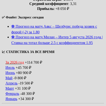
Средний коэффициент
: 3,31
Прибыль:
+8 050 ₽
✅ Фонбет Экспресс сегодня
⚽ Прогноз на матч Аякс – Шелбурн: победа хозяев с
форой (-2) за 1.80
⚽ Прогноз на матч Милан – Интер 5 августа 2026 года |
Ставка на тотал больше 2.5 с коэффициентом 1.95
📈 СТАТИСТИКА ЗА ВСЕ ВРЕМЯ
За 2026 год
+114 700 ₽
Июль
+45 700 ₽
Июнь
+80 900 ₽
Май
-9 800 ₽
Апрель
-19 500 ₽
Март
+31 100 ₽
Февраль
-48 300 ₽
Январь
+34 300 ₽