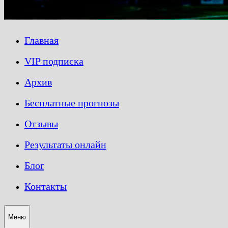
Главная
VIP подписка
Архив
Бесплатные прогнозы
Отзывы
Результаты онлайн
Блог
Контакты
Меню