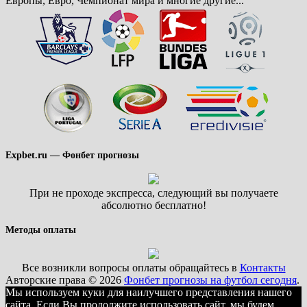
Европы, Евро, Чемпионат мира и многие другие...
Expbet.ru — Фонбет прогнозы
При не проходе экспресса, следующий вы получаете
абсолютно бесплатно!
Методы оплаты
Все возникли вопросы оплаты обращайтесь в
Контакты
Авторские права © 2026
Фонбет прогнозы на футбол сегодня
.
Мы используем куки для наилучшего представления нашего
сайта. Если Вы продолжите использовать сайт, мы будем