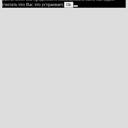
считать что Вас это устраивает.
Ok