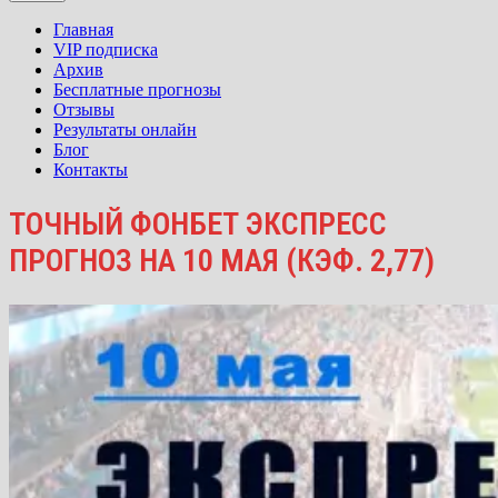
Главная
VIP подписка
Архив
Бесплатные прогнозы
Отзывы
Результаты онлайн
Блог
Контакты
ТОЧНЫЙ ФОНБЕТ ЭКСПРЕСС
ПРОГНОЗ НА 10 МАЯ (КЭФ. 2,77)