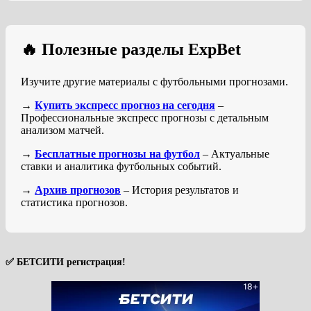
🔥 Полезные разделы ExpBet
Изучите другие материалы с футбольными прогнозами.
→
Купить экспресс прогноз на сегодня
–
Профессиональные экспресс прогнозы с детальным
анализом матчей.
→
Бесплатные прогнозы на футбол
– Актуальные
ставки и аналитика футбольных событий.
→
Архив прогнозов
– История результатов и
статистика прогнозов.
✅ БЕТСИТИ регистрация!