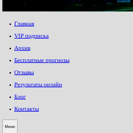
Главная
VIP подписка
Архив
Бесплатные прогнозы
Отзывы
Результаты онлайн
Блог
Контакты
Меню