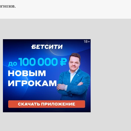
огнозов.