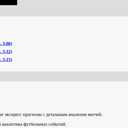
 3,06)
 3,32)
 3,15)
 экспресс прогнозы с детальным анализом матчей.
и аналитика футбольных событий.